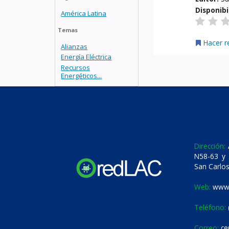
Disponibi
América Latina
Temas
Hacer r
Alianzas
Energía Eléctrica
Recursos
Energéticos...
Dirección:
A
N58-63 y 
San Carlos
Web:
www.
Teléfono:
Correo:
ce