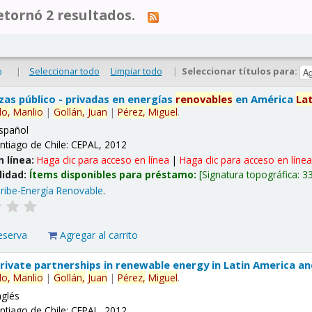
tornó 2 resultados.
|
Seleccionar todo
Limpiar todo
|
Seleccionar títulos para:
o
nzas público - privadas en energías
renovables
en América
La
lo,
Manlio
|
Gollán,
Juan
|
Pérez,
Miguel
.
spañol
ntiago de Chile: CEPAL, 2012
n línea:
Haga clic para acceso en línea
|
Haga clic para acceso en líne
lidad:
Ítems disponibles para préstamo:
Signatura topográfica:
3
ribe-Energía Renovable
.
eserva
Agregar al carrito
 private partnerships in renewable energy in Latin America a
lo,
Manlio
|
Gollán,
Juan
|
Pérez,
Miguel
.
nglés
ntiago de Chile: CEPAL, 2012