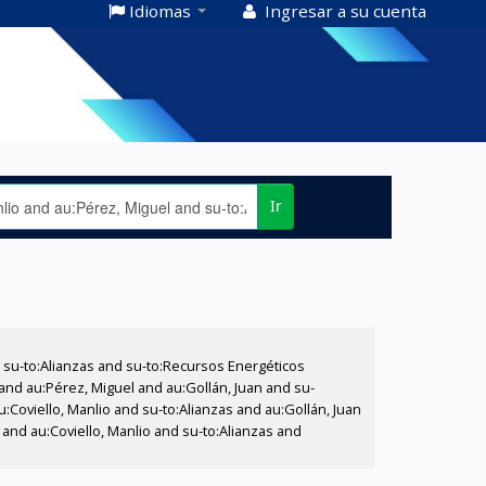
Idiomas
Ingresar a su cuenta
Ir
su-to:Alianzas and su-to:Recursos Energéticos
 and au:Pérez, Miguel and au:Gollán, Juan and su-
u:Coviello, Manlio and su-to:Alianzas and au:Gollán, Juan
nd au:Coviello, Manlio and su-to:Alianzas and