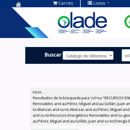
Carrito
Listas
Centro de
Documentación
OLADE -
Buscar
Inicio
›
Resultados de la búsqueda para 'ccl=su:"RECURSOS ENE
Renovables and au:Pérez, Miguel and au:Gollán, Juan and
to:Alianzas and su-to:Alianzas and au:Pérez, Miguel and 
and su-to:Recursos Energéticos Renovables and su-geo:
au:Pérez, Miguel and au:Gollán, Juan and su-to:Energía El