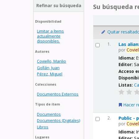
Refinar su búsqueda
Su búsqueda re
Disponibilidad
Limitar a ítems
Quitar resaltad
actualmente
disponibles.
1.
Las alia
por
Coviel
Autores
Idioma:
E
Coviello, Manlio
Editor:
Sa
Gollán, Juan
Acceso e
Pérez, Miguel
Disponibi
Listas:
Ca
Colecciones
Documentos Externos
Hacer r
Tipos de ítem
Documentos
2.
Public -
Documentos (Digitales)
por
Coviel
Libros
Idioma:
I
Lugares
Editor:
Sa