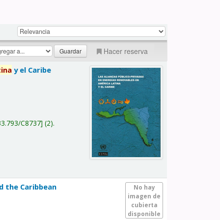
Hacer reserva
tina
y el Caribe
a
33.793/C8737
(2).
nd the Caribbean
No hay
imagen de
cubierta
disponible