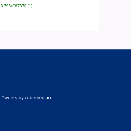
33.793/C8737i
(1).
Tweets by cubemediaco