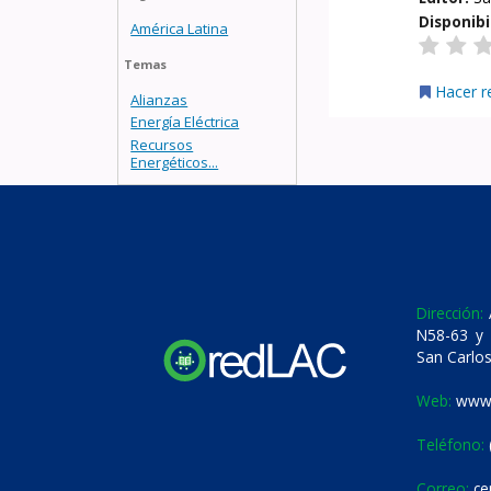
Disponibi
América Latina
Temas
Hacer r
Alianzas
Energía Eléctrica
Recursos
Energéticos...
Dirección:
A
N58-63 y 
San Carlos
Web:
www.
Teléfono:
Correo:
ce