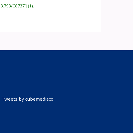
33.793/C8737i
(1).
Tweets by cubemediaco