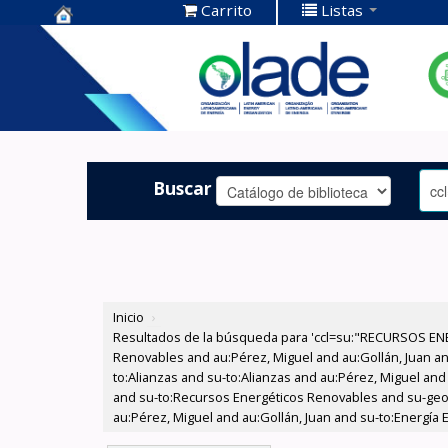
Carrito
Listas
Centro de
Documentación
OLADE -
Buscar
Inicio
›
Resultados de la búsqueda para 'ccl=su:"RECURSOS ENE
Renovables and au:Pérez, Miguel and au:Gollán, Juan and
to:Alianzas and su-to:Alianzas and au:Pérez, Miguel and 
and su-to:Recursos Energéticos Renovables and su-geo:
au:Pérez, Miguel and au:Gollán, Juan and su-to:Energía El