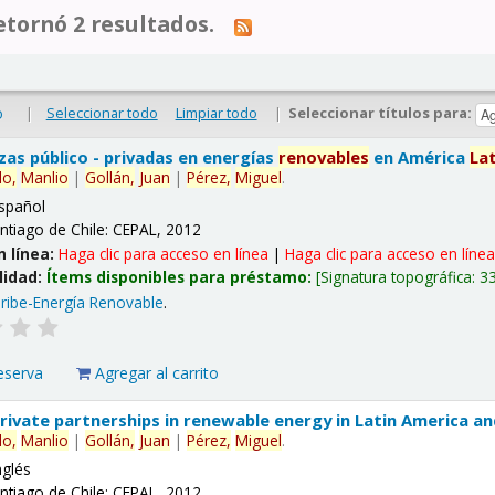
tornó 2 resultados.
|
Seleccionar todo
Limpiar todo
|
Seleccionar títulos para:
o
nzas público - privadas en energías
renovables
en América
La
lo,
Manlio
|
Gollán,
Juan
|
Pérez,
Miguel
.
spañol
ntiago de Chile: CEPAL, 2012
n línea:
Haga clic para acceso en línea
|
Haga clic para acceso en líne
lidad:
Ítems disponibles para préstamo:
Signatura topográfica:
3
ribe-Energía Renovable
.
eserva
Agregar al carrito
 private partnerships in renewable energy in Latin America a
lo,
Manlio
|
Gollán,
Juan
|
Pérez,
Miguel
.
nglés
ntiago de Chile: CEPAL, 2012