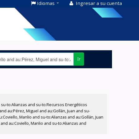
Idiomas
Ingresar a su cuenta
Ir
su-to:Alianzas and su-to:Recursos Energéticos
 and au:Pérez, Miguel and au:Gollán, Juan and su-
u:Coviello, Manlio and su-to:Alianzas and au:Gollán, Juan
nd au:Coviello, Manlio and su-to:Alianzas and