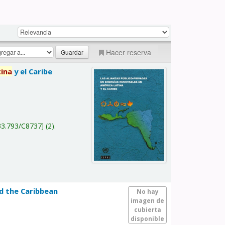
Hacer reserva
tina
y el Caribe
a
33.793/C8737
(2).
nd the Caribbean
No hay
imagen de
cubierta
disponible