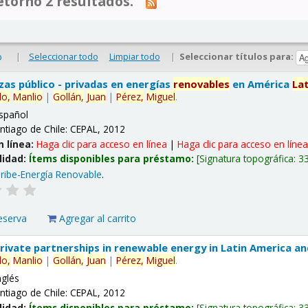
tornó 2 resultados.
|
Seleccionar todo
Limpiar todo
|
Seleccionar títulos para:
o
nzas público - privadas en energías
renovables
en América
La
lo,
Manlio
|
Gollán,
Juan
|
Pérez,
Miguel
.
spañol
ntiago de Chile: CEPAL, 2012
n línea:
Haga clic para acceso en línea
|
Haga clic para acceso en líne
lidad:
Ítems disponibles para préstamo:
Signatura topográfica:
3
ribe-Energía Renovable
.
eserva
Agregar al carrito
 private partnerships in renewable energy in Latin America a
lo,
Manlio
|
Gollán,
Juan
|
Pérez,
Miguel
.
nglés
ntiago de Chile: CEPAL, 2012
lidad:
Ítems disponibles para préstamo:
Signatura topográfica:
3