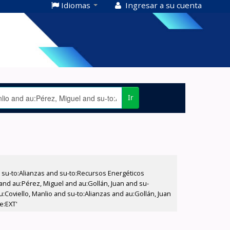
Idiomas
Ingresar a su cuenta
Ir
su-to:Alianzas and su-to:Recursos Energéticos
 and au:Pérez, Miguel and au:Gollán, Juan and su-
u:Coviello, Manlio and su-to:Alianzas and au:Gollán, Juan
e:EXT'