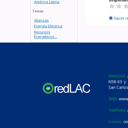
América Latina
Temas
Hacer r
Alianzas
Energía Eléctrica
Recursos
Energéticos...
Dirección:
A
N58-63 y 
San Carlos
Web:
www.
Teléfono:
Correo:
ce