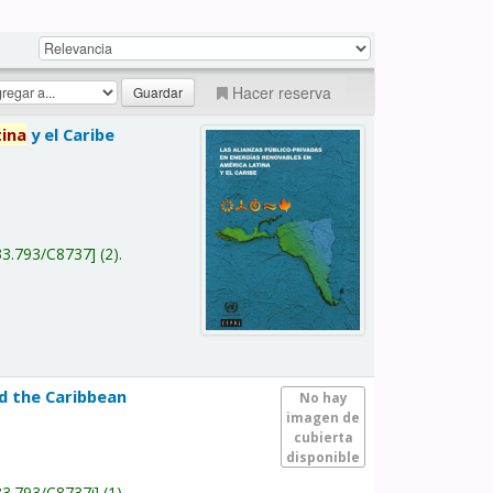
Hacer reserva
tina
y el Caribe
a
33.793/C8737
(2).
nd the Caribbean
No hay
imagen de
cubierta
disponible
33.793/C8737i
(1).