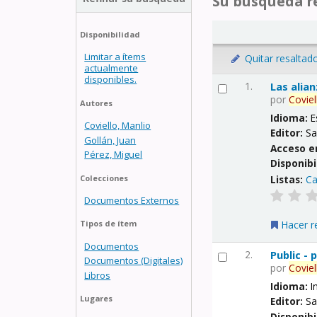
Su búsqueda re
Disponibilidad
Limitar a ítems
Quitar resaltad
actualmente
disponibles.
1.
Las alia
por
Coviel
Autores
Idioma:
E
Coviello, Manlio
Editor:
Sa
Gollán, Juan
Acceso e
Pérez, Miguel
Disponibi
Listas:
Ca
Colecciones
Documentos Externos
Hacer r
Tipos de ítem
Documentos
2.
Public -
Documentos (Digitales)
por
Coviel
Libros
Idioma:
I
Lugares
Editor:
Sa
Disponibi