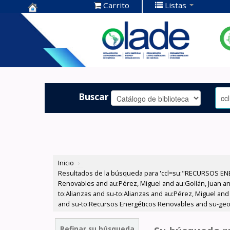
Carrito
Listas
Centro de
Documentación
OLADE -
Buscar
Inicio
›
Resultados de la búsqueda para 'ccl=su:"RECURSOS ENE
Renovables and au:Pérez, Miguel and au:Gollán, Juan and
to:Alianzas and su-to:Alianzas and au:Pérez, Miguel and 
and su-to:Recursos Energéticos Renovables and su-geo:A
Refinar su búsqueda