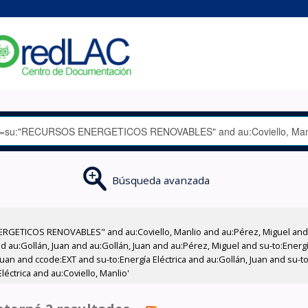
Búsqueda avanzada
RGETICOS RENOVABLES" and au:Coviello, Manlio and au:Pérez, Miguel and 
 au:Gollán, Juan and au:Gollán, Juan and au:Pérez, Miguel and su-to:Energía
an and ccode:EXT and su-to:Energía Eléctrica and au:Gollán, Juan and su-to
éctrica and au:Coviello, Manlio'