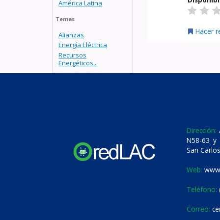
América Latina
Temas
Hacer r
Alianzas
Energía Eléctrica
Recursos
Energéticos...
Dirección:
A
N58-63 y 
San Carlos
Web:
www.
Teléfono:
Correo:
ce