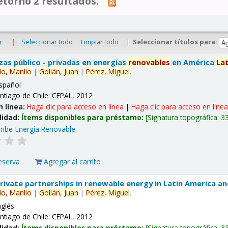
tornó 2 resultados.
|
Seleccionar todo
Limpiar todo
|
Seleccionar títulos para:
o
nzas público - privadas en energías
renovables
en América
La
lo,
Manlio
|
Gollán,
Juan
|
Pérez,
Miguel
.
spañol
ntiago de Chile: CEPAL, 2012
n línea:
Haga clic para acceso en línea
|
Haga clic para acceso en líne
lidad:
Ítems disponibles para préstamo:
Signatura topográfica:
3
ribe-Energía Renovable
.
eserva
Agregar al carrito
 private partnerships in renewable energy in Latin America a
lo,
Manlio
|
Gollán,
Juan
|
Pérez,
Miguel
.
nglés
ntiago de Chile: CEPAL, 2012
lidad:
Ítems disponibles para préstamo:
Signatura topográfica:
3