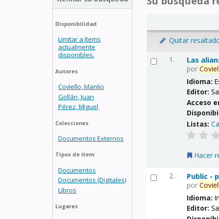
Su búsqueda re
Disponibilidad
Limitar a ítems
Quitar resaltad
actualmente
disponibles.
1.
Las alia
por
Coviel
Autores
Idioma:
E
Coviello, Manlio
Editor:
Sa
Gollán, Juan
Acceso e
Pérez, Miguel
Disponibi
Listas:
Ca
Colecciones
Documentos Externos
Hacer r
Tipos de ítem
Documentos
2.
Public -
Documentos (Digitales)
por
Coviel
Libros
Idioma:
I
Lugares
Editor:
Sa
Disponibi