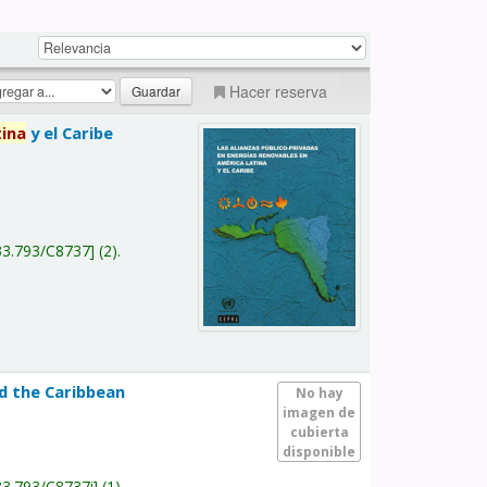
Hacer reserva
tina
y el Caribe
a
33.793/C8737
(2).
nd the Caribbean
No hay
imagen de
cubierta
disponible
33.793/C8737i
(1).