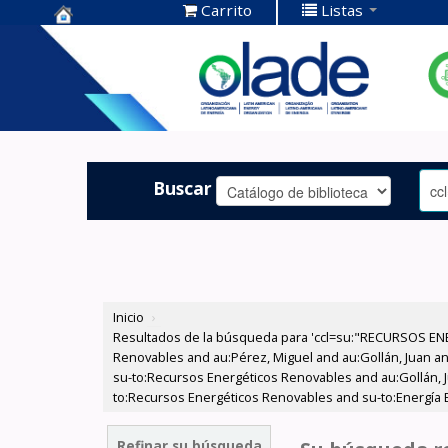
Carrito
Listas
Centro de
Documentación
OLADE -
Buscar
Inicio
›
Resultados de la búsqueda para 'ccl=su:"RECURSOS ENE
Renovables and au:Pérez, Miguel and au:Gollán, Juan and
su-to:Recursos Energéticos Renovables and au:Gollán, Ju
to:Recursos Energéticos Renovables and su-to:Energía El
Refinar su búsqueda