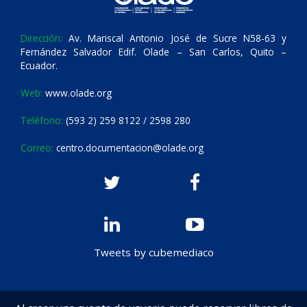
Dirección:
Av. Mariscal Antonio José de Sucre N58-63 y
Fernández Salvador Edif. Olade – San Carlos, Quito –
Ecuador.
Web:
www.olade.org
Teléfono:
(593 2) 259 8122 / 2598 280
Correo:
centro.documentacion@olade.org
Tweets by cubemediaco