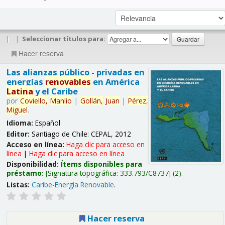
|
|
Seleccionar títulos para:
Hacer reserva
Las alianzas público - privadas en
energías
renovables
en América
Latina
y el Caribe
por
Coviello,
Manlio
|
Gollán,
Juan
|
Pérez,
Miguel
.
Idioma:
Español
Editor:
Santiago de Chile: CEPAL, 2012
Acceso en línea:
Haga clic para acceso en
línea
|
Haga clic para acceso en línea
Disponibilidad:
Ítems disponibles para
préstamo:
Signatura topográfica:
333.793/C8737
(2).
Listas:
Caribe-Energía Renovable
.
Hacer reserva