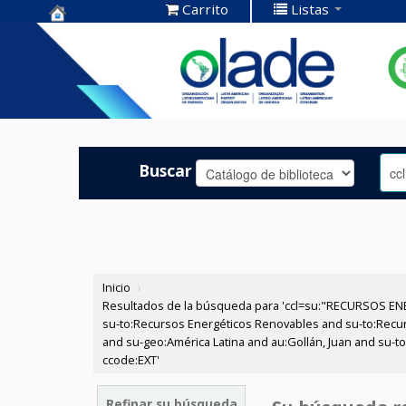
Carrito
Listas
Centro de
Documentación
OLADE -
Buscar
Inicio
›
Resultados de la búsqueda para 'ccl=su:"RECURSOS ENE
su-to:Recursos Energéticos Renovables and su-to:Recurs
and su-geo:América Latina and au:Gollán, Juan and su-t
ccode:EXT'
Refinar su búsqueda