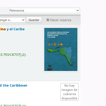
Hacer reserva
tina
y el Caribe
a
33.793/C8737
(2).
nd the Caribbean
No hay
imagen de
cubierta
disponible
33.793/C8737i
(1).