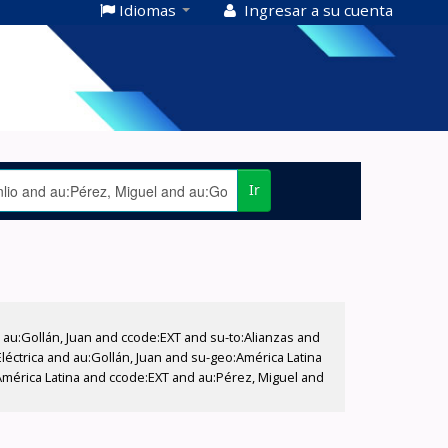
Idiomas
Ingresar a su cuenta
Ir
u:Gollán, Juan and ccode:EXT and su-to:Alianzas and
éctrica and au:Gollán, Juan and su-geo:América Latina
América Latina and ccode:EXT and au:Pérez, Miguel and