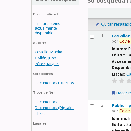
Su búsqueda re
Disponibilidad
Limitar a ítems
Quitar resaltad
actualmente
disponibles.
1.
Las alia
por
Coviel
Autores
Idioma:
E
Coviello, Manlio
Editor:
Sa
Gollán, Juan
Acceso e
Pérez, Miguel
Disponibi
Listas:
Ca
Colecciones
Documentos Externos
Hacer r
Tipos de ítem
Documentos
2.
Public -
Documentos (Digitales)
por
Coviel
Libros
Idioma:
I
Lugares
Editor:
Sa
Disponibi