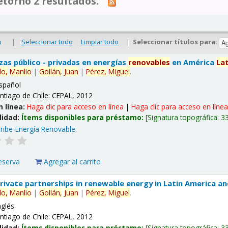
tornó 2 resultados.
|
Seleccionar todo
Limpiar todo
|
Seleccionar títulos para:
o
nzas público - privadas en energías
renovables
en América
La
lo,
Manlio
|
Gollán,
Juan
|
Pérez,
Miguel
.
spañol
ntiago de Chile: CEPAL, 2012
n línea:
Haga clic para acceso en línea
|
Haga clic para acceso en líne
lidad:
Ítems disponibles para préstamo:
Signatura topográfica:
3
ribe-Energía Renovable
.
eserva
Agregar al carrito
 private partnerships in renewable energy in Latin America a
lo,
Manlio
|
Gollán,
Juan
|
Pérez,
Miguel
.
nglés
ntiago de Chile: CEPAL, 2012
lidad:
Ítems disponibles para préstamo:
Signatura topográfica:
3