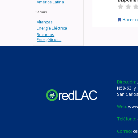
América Latina
Temas
Hacer r
Alianzas
Energía Eléctrica
Recursos
Energéticos...
Dirección:
A
N58-63 y 
San Carlos
Web:
www.
Teléfono:
Correo:
ce