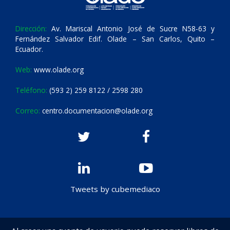
Dirección:
Av. Mariscal Antonio José de Sucre N58-63 y
Fernández Salvador Edif. Olade – San Carlos, Quito –
Ecuador.
Web:
www.olade.org
Teléfono:
(593 2) 259 8122 / 2598 280
Correo:
centro.documentacion@olade.org
Tweets by cubemediaco