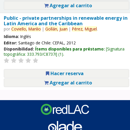
Agregar al carrito
Public - private partnerships in renewable energy in
Latin America and the Caribbean
por
Coviello,
Manlio
|
Gollán,
Juan
|
Pérez,
Miguel
.
Idioma:
Inglés
Editor:
Santiago de Chile: CEPAL, 2012
Disponibilidad:
Ítems disponibles para préstamo:
Signatura
topográfica:
333.793/C8737i
(1).
Hacer reserva
Agregar al carrito