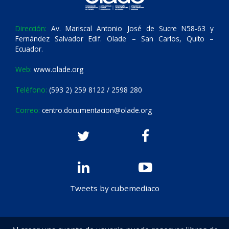
Dirección:
Av. Mariscal Antonio José de Sucre N58-63 y
Fernández Salvador Edif. Olade – San Carlos, Quito –
Ecuador.
Web:
www.olade.org
Teléfono:
(593 2) 259 8122 / 2598 280
Correo:
centro.documentacion@olade.org
Tweets by cubemediaco