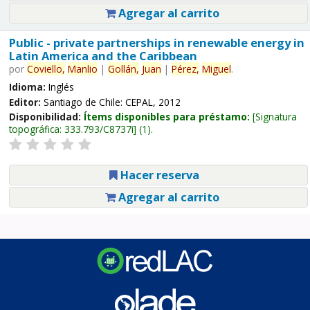
Agregar al carrito
Public - private partnerships in renewable energy in
Latin America and the Caribbean
por
Coviello,
Manlio
|
Gollán,
Juan
|
Pérez,
Miguel
.
Idioma:
Inglés
Editor:
Santiago de Chile: CEPAL, 2012
Disponibilidad:
Ítems disponibles para préstamo:
Signatura
topográfica:
333.793/C8737i
(1).
Hacer reserva
Agregar al carrito