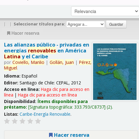
|
|
Seleccionar títulos para:
Hacer reserva
Las alianzas público - privadas en
energías
renovables
en América
Latina
y el Caribe
por
Coviello,
Manlio
|
Gollán,
Juan
|
Pérez,
Miguel
.
Idioma:
Español
Editor:
Santiago de Chile: CEPAL, 2012
Acceso en línea:
Haga clic para acceso en
línea
|
Haga clic para acceso en línea
Disponibilidad:
Ítems disponibles para
préstamo:
Signatura topográfica:
333.793/C8737
(2).
Listas:
Caribe-Energía Renovable
.
Hacer reserva