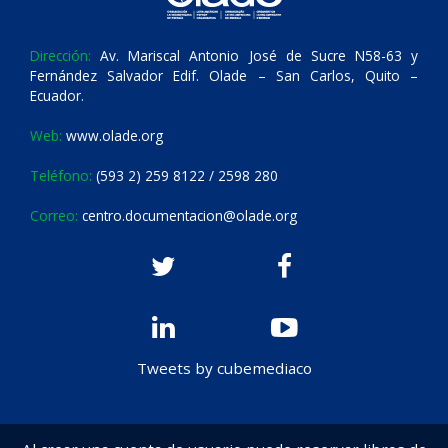
Dirección:
Av. Mariscal Antonio José de Sucre N58-63 y
Fernández Salvador Edif. Olade – San Carlos, Quito –
Ecuador.
Web:
www.olade.org
Teléfono:
(593 2) 259 8122 / 2598 280
Correo:
centro.documentacion@olade.org
Tweets by cubemediaco