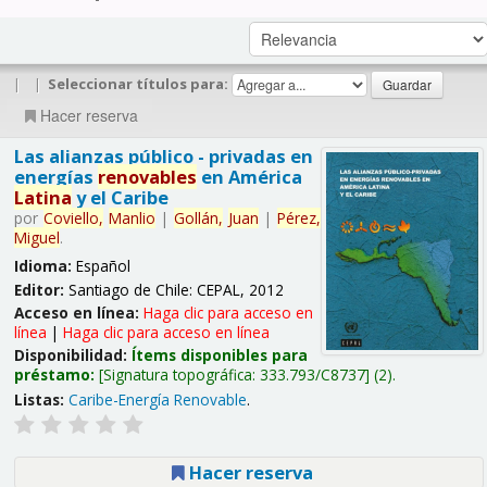
|
|
Seleccionar títulos para:
Hacer reserva
Las alianzas público - privadas en
energías
renovables
en América
Latina
y el Caribe
por
Coviello,
Manlio
|
Gollán,
Juan
|
Pérez,
Miguel
.
Idioma:
Español
Editor:
Santiago de Chile: CEPAL, 2012
Acceso en línea:
Haga clic para acceso en
línea
|
Haga clic para acceso en línea
Disponibilidad:
Ítems disponibles para
préstamo:
Signatura topográfica:
333.793/C8737
(2).
Listas:
Caribe-Energía Renovable
.
Hacer reserva