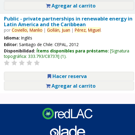
Agregar al carrito
Public - private partnerships in renewable energy in
Latin America and the Caribbean
por
Coviello,
Manlio
|
Gollán,
Juan
|
Pérez,
Miguel
.
Idioma:
Inglés
Editor:
Santiago de Chile: CEPAL, 2012
Disponibilidad:
Ítems disponibles para préstamo:
Signatura
topográfica:
333.793/C8737i
(1).
Hacer reserva
Agregar al carrito