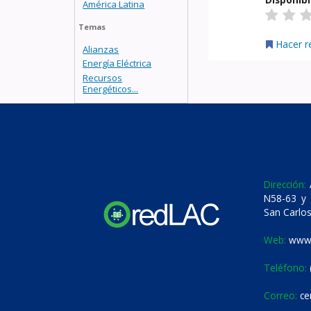
América Latina
Temas
Hacer r
Alianzas
Energía Eléctrica
Recursos
Energéticos...
Dirección:
A
N58-63 y 
San Carlos
Web:
www.
Teléfono:
Correo:
ce