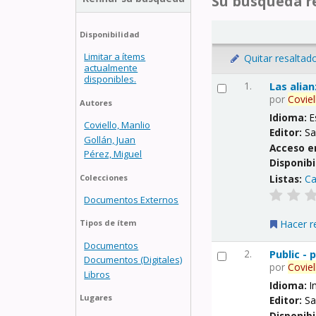
Su búsqueda re
Disponibilidad
Limitar a ítems
Quitar resaltad
actualmente
disponibles.
1.
Las alia
por
Coviel
Autores
Idioma:
E
Coviello, Manlio
Editor:
Sa
Gollán, Juan
Acceso e
Pérez, Miguel
Disponibi
Listas:
Ca
Colecciones
Documentos Externos
Hacer r
Tipos de ítem
Documentos
2.
Public -
Documentos (Digitales)
por
Coviel
Libros
Idioma:
I
Lugares
Editor:
Sa
Disponibi