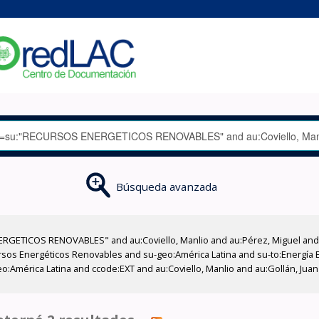
Búsqueda avanzada
RGETICOS RENOVABLES" and au:Coviello, Manlio and au:Pérez, Miguel and a
os Energéticos Renovables and su-geo:América Latina and su-to:Energía El
eo:América Latina and ccode:EXT and au:Coviello, Manlio and au:Gollán, Jua