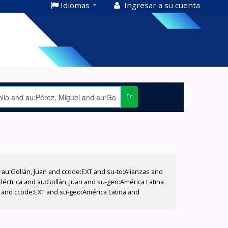
Idiomas
Ingresar a su cuenta
Ir
u:Gollán, Juan and ccode:EXT and su-to:Alianzas and
éctrica and au:Gollán, Juan and su-geo:América Latina
n and ccode:EXT and su-geo:América Latina and