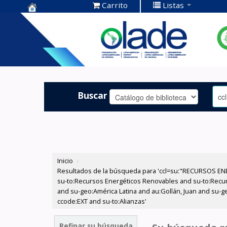
Carrito
Listas
Centro de
Documentación
OLADE -
Buscar
Inicio
›
Resultados de la búsqueda para 'ccl=su:"RECURSOS ENE
su-to:Recursos Energéticos Renovables and su-to:Recurs
and su-geo:América Latina and au:Gollán, Juan and su-g
ccode:EXT and su-to:Alianzas'
Refinar su búsqueda