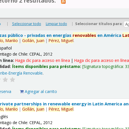
tornó 2 resultados.
|
Seleccionar todo
Limpiar todo
|
Seleccionar títulos para:
o
nzas público - privadas en energías
renovables
en América
La
lo,
Manlio
|
Gollán,
Juan
|
Pérez,
Miguel
.
spañol
ntiago de Chile: CEPAL, 2012
n línea:
Haga clic para acceso en línea
|
Haga clic para acceso en líne
lidad:
Ítems disponibles para préstamo:
Signatura topográfica:
3
ribe-Energía Renovable
.
eserva
Agregar al carrito
 private partnerships in renewable energy in Latin America a
lo,
Manlio
|
Gollán,
Juan
|
Pérez,
Miguel
.
nglés
ntiago de Chile: CEPAL, 2012
lidad:
Ítems disponibles para préstamo:
Signatura topográfica:
3