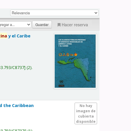
Hacer reserva
tina
y el Caribe
a
33.793/C8737
(2).
nd the Caribbean
No hay
imagen de
cubierta
disponible
33.793/C8737i
(1).