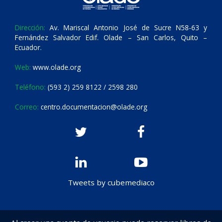
Dirección:
Av. Mariscal Antonio José de Sucre N58-63 y
Fernández Salvador Edif. Olade – San Carlos, Quito –
Ecuador.
Web:
www.olade.org
Teléfono:
(593 2) 259 8122 / 2598 280
Correo:
centro.documentacion@olade.org
Tweets by cubemediaco