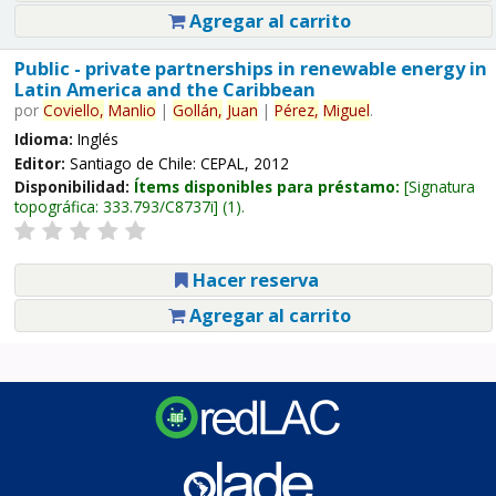
Agregar al carrito
Public - private partnerships in renewable energy in
Latin America and the Caribbean
por
Coviello,
Manlio
|
Gollán,
Juan
|
Pérez,
Miguel
.
Idioma:
Inglés
Editor:
Santiago de Chile: CEPAL, 2012
Disponibilidad:
Ítems disponibles para préstamo:
Signatura
topográfica:
333.793/C8737i
(1).
Hacer reserva
Agregar al carrito