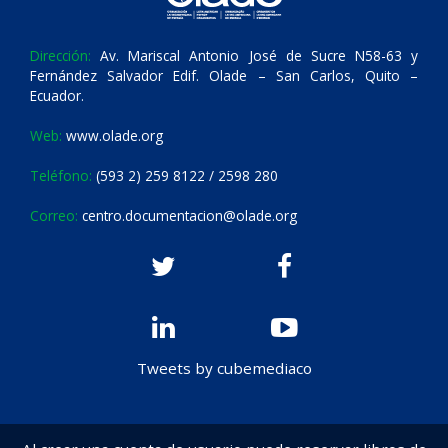
Dirección:
Av. Mariscal Antonio José de Sucre N58-63 y
Fernández Salvador Edif. Olade – San Carlos, Quito –
Ecuador.
Web:
www.olade.org
Teléfono:
(593 2) 259 8122 / 2598 280
Correo:
centro.documentacion@olade.org
Tweets by cubemediaco