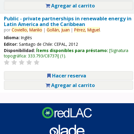
Agregar al carrito
Public - private partnerships in renewable energy in
Latin America and the Caribbean
por
Coviello,
Manlio
|
Gollán,
Juan
|
Pérez,
Miguel
.
Idioma:
Inglés
Editor:
Santiago de Chile: CEPAL, 2012
Disponibilidad:
Ítems disponibles para préstamo:
Signatura
topográfica:
333.793/C8737i
(1).
Hacer reserva
Agregar al carrito