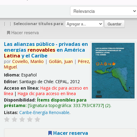
|
|
Seleccionar títulos para:
Hacer reserva
Las alianzas público - privadas en
energías
renovables
en América
Latina
y el Caribe
por
Coviello,
Manlio
|
Gollán,
Juan
|
Pérez,
Miguel
.
Idioma:
Español
Editor:
Santiago de Chile: CEPAL, 2012
Acceso en línea:
Haga clic para acceso en
línea
|
Haga clic para acceso en línea
Disponibilidad:
Ítems disponibles para
préstamo:
Signatura topográfica:
333.793/C8737
(2).
Listas:
Caribe-Energía Renovable
.
Hacer reserva