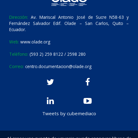
Dirección:
Av. Mariscal Antonio José de Sucre N58-63 y
Fernández Salvador Edif. Olade – San Carlos, Quito –
Ecuador.
Web:
www.olade.org
Teléfono:
(593 2) 259 8122 / 2598 280
Correo:
centro.documentacion@olade.org
Tweets by cubemediaco