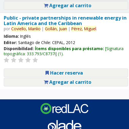
Agregar al carrito
Public - private partnerships in renewable energy in
Latin America and the Caribbean
por
Coviello,
Manlio
|
Gollán,
Juan
|
Pérez,
Miguel
.
Idioma:
Inglés
Editor:
Santiago de Chile: CEPAL, 2012
Disponibilidad:
Ítems disponibles para préstamo:
Signatura
topográfica:
333.793/C8737i
(1).
Hacer reserva
Agregar al carrito