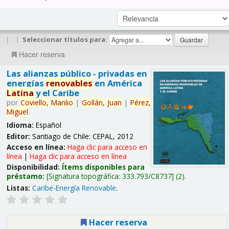
|
|
Seleccionar títulos para:
Hacer reserva
Las alianzas público - privadas en
energías
renovables
en América
Latina
y el Caribe
por
Coviello,
Manlio
|
Gollán,
Juan
|
Pérez,
Miguel
.
Idioma:
Español
Editor:
Santiago de Chile: CEPAL, 2012
Acceso en línea:
Haga clic para acceso en
línea
|
Haga clic para acceso en línea
Disponibilidad:
Ítems disponibles para
préstamo:
Signatura topográfica:
333.793/C8737
(2).
Listas:
Caribe-Energía Renovable
.
Hacer reserva