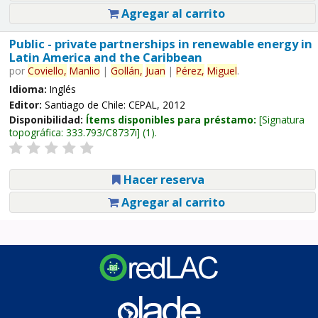
Agregar al carrito
Public - private partnerships in renewable energy in
Latin America and the Caribbean
por
Coviello,
Manlio
|
Gollán,
Juan
|
Pérez,
Miguel
.
Idioma:
Inglés
Editor:
Santiago de Chile: CEPAL, 2012
Disponibilidad:
Ítems disponibles para préstamo:
Signatura
topográfica:
333.793/C8737i
(1).
Hacer reserva
Agregar al carrito