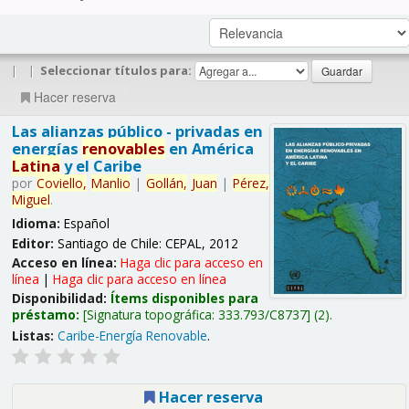
|
|
Seleccionar títulos para:
Hacer reserva
Las alianzas público - privadas en
energías
renovables
en América
Latina
y el Caribe
por
Coviello,
Manlio
|
Gollán,
Juan
|
Pérez,
Miguel
.
Idioma:
Español
Editor:
Santiago de Chile: CEPAL, 2012
Acceso en línea:
Haga clic para acceso en
línea
|
Haga clic para acceso en línea
Disponibilidad:
Ítems disponibles para
préstamo:
Signatura topográfica:
333.793/C8737
(2).
Listas:
Caribe-Energía Renovable
.
Hacer reserva