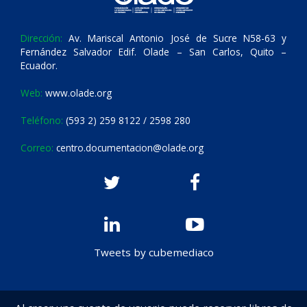
Dirección:
Av. Mariscal Antonio José de Sucre N58-63 y
Fernández Salvador Edif. Olade – San Carlos, Quito –
Ecuador.
Web:
www.olade.org
Teléfono:
(593 2) 259 8122 / 2598 280
Correo:
centro.documentacion@olade.org
Tweets by cubemediaco