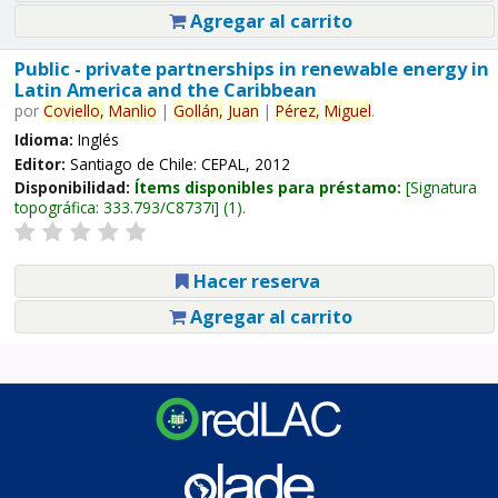
Agregar al carrito
Public - private partnerships in renewable energy in
Latin America and the Caribbean
por
Coviello,
Manlio
|
Gollán,
Juan
|
Pérez,
Miguel
.
Idioma:
Inglés
Editor:
Santiago de Chile: CEPAL, 2012
Disponibilidad:
Ítems disponibles para préstamo:
Signatura
topográfica:
333.793/C8737i
(1).
Hacer reserva
Agregar al carrito