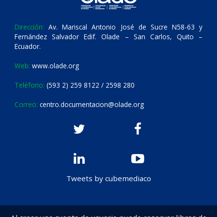
Dirección:
Av. Mariscal Antonio José de Sucre N58-63 y
Fernández Salvador Edif. Olade – San Carlos, Quito –
Ecuador.
Web:
www.olade.org
Teléfono:
(593 2) 259 8122 / 2598 280
Correo:
centro.documentacion@olade.org
Tweets by cubemediaco