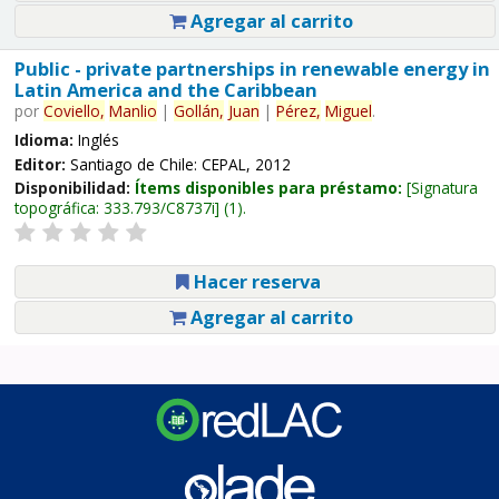
Agregar al carrito
Public - private partnerships in renewable energy in
Latin America and the Caribbean
por
Coviello,
Manlio
|
Gollán,
Juan
|
Pérez,
Miguel
.
Idioma:
Inglés
Editor:
Santiago de Chile: CEPAL, 2012
Disponibilidad:
Ítems disponibles para préstamo:
Signatura
topográfica:
333.793/C8737i
(1).
Hacer reserva
Agregar al carrito