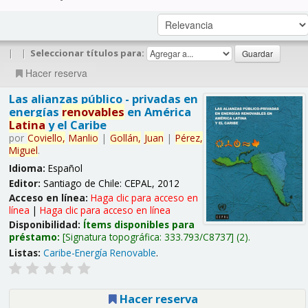
|
|
Seleccionar títulos para:
Hacer reserva
Las alianzas público - privadas en
energías
renovables
en América
Latina
y el Caribe
por
Coviello,
Manlio
|
Gollán,
Juan
|
Pérez,
Miguel
.
Idioma:
Español
Editor:
Santiago de Chile: CEPAL, 2012
Acceso en línea:
Haga clic para acceso en
línea
|
Haga clic para acceso en línea
Disponibilidad:
Ítems disponibles para
préstamo:
Signatura topográfica:
333.793/C8737
(2).
Listas:
Caribe-Energía Renovable
.
Hacer reserva