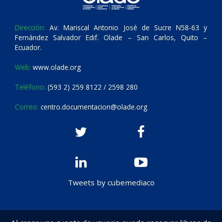
Dirección:
Av. Mariscal Antonio José de Sucre N58-63 y
Fernández Salvador Edif. Olade – San Carlos, Quito –
Ecuador.
Web:
www.olade.org
Teléfono:
(593 2) 259 8122 / 2598 280
Correo:
centro.documentacion@olade.org
Tweets by cubemediaco