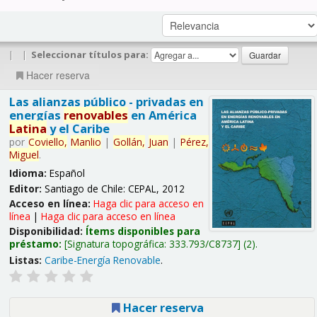
|
|
Seleccionar títulos para:
Hacer reserva
Las alianzas público - privadas en
energías
renovables
en América
Latina
y el Caribe
por
Coviello,
Manlio
|
Gollán,
Juan
|
Pérez,
Miguel
.
Idioma:
Español
Editor:
Santiago de Chile: CEPAL, 2012
Acceso en línea:
Haga clic para acceso en
línea
|
Haga clic para acceso en línea
Disponibilidad:
Ítems disponibles para
préstamo:
Signatura topográfica:
333.793/C8737
(2).
Listas:
Caribe-Energía Renovable
.
Hacer reserva