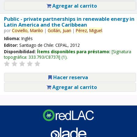
Agregar al carrito
Public - private partnerships in renewable energy in
Latin America and the Caribbean
por
Coviello,
Manlio
|
Gollán,
Juan
|
Pérez,
Miguel
.
Idioma:
Inglés
Editor:
Santiago de Chile: CEPAL, 2012
Disponibilidad:
Ítems disponibles para préstamo:
Signatura
topográfica:
333.793/C8737i
(1).
Hacer reserva
Agregar al carrito