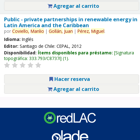
Agregar al carrito
Public - private partnerships in renewable energy in
Latin America and the Caribbean
por
Coviello,
Manlio
|
Gollán,
Juan
|
Pérez,
Miguel
.
Idioma:
Inglés
Editor:
Santiago de Chile: CEPAL, 2012
Disponibilidad:
Ítems disponibles para préstamo:
Signatura
topográfica:
333.793/C8737i
(1).
Hacer reserva
Agregar al carrito