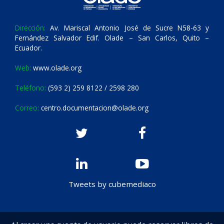
Dirección:
Av. Mariscal Antonio José de Sucre N58-63 y
Fernández Salvador Edif. Olade – San Carlos, Quito –
Ecuador.
Web:
www.olade.org
Teléfono:
(593 2) 259 8122 / 2598 280
Correo:
centro.documentacion@olade.org
Tweets by cubemediaco