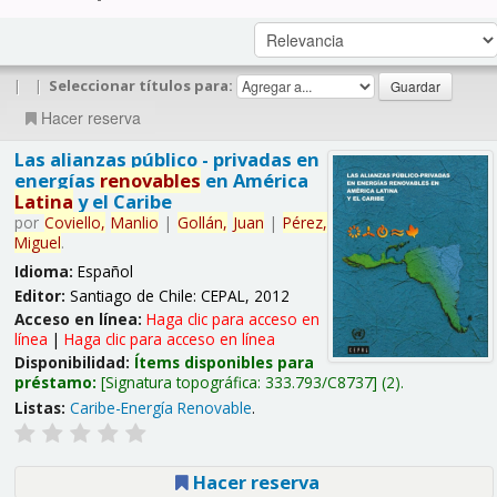
|
|
Seleccionar títulos para:
Hacer reserva
Las alianzas público - privadas en
energías
renovables
en América
Latina
y el Caribe
por
Coviello,
Manlio
|
Gollán,
Juan
|
Pérez,
Miguel
.
Idioma:
Español
Editor:
Santiago de Chile: CEPAL, 2012
Acceso en línea:
Haga clic para acceso en
línea
|
Haga clic para acceso en línea
Disponibilidad:
Ítems disponibles para
préstamo:
Signatura topográfica:
333.793/C8737
(2).
Listas:
Caribe-Energía Renovable
.
Hacer reserva