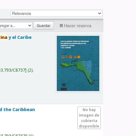
Hacer reserva
tina
y el Caribe
a
33.793/C8737
(2).
nd the Caribbean
No hay
imagen de
cubierta
disponible
33.793/C8737i
(1).