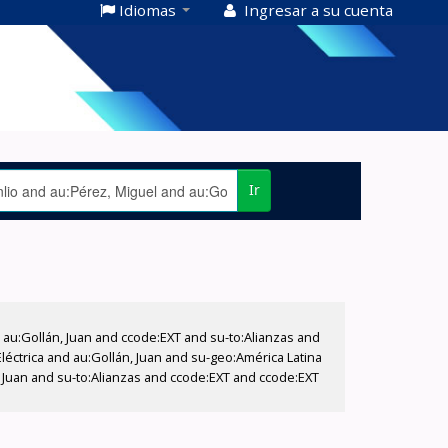
Idiomas
Ingresar a su cuenta
Ir
u:Gollán, Juan and ccode:EXT and su-to:Alianzas and
éctrica and au:Gollán, Juan and su-geo:América Latina
, Juan and su-to:Alianzas and ccode:EXT and ccode:EXT