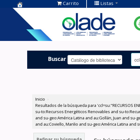
Carrito
Listas
Centro de
Documentación
OLADE -
Buscar
Inicio
›
Resultados de la búsqueda para 'ccl=su:"RECURSOS ENE
su-to:Recursos Energéticos Renovables and su-to:Recurs
and su-geo:América Latina and au:Gollán, Juan and su-g
and au:Coviello, Manlio and su-geo:América Latina and su
Refinar su búsqueda