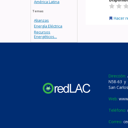
América Latina
Temas
Hacer r
Alianzas
Energía Eléctrica
Recursos
Energéticos...
Dirección:
A
N58-63 y 
San Carlos
Web:
www.
Teléfono:
Correo:
ce