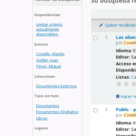
Su búsqueda re
Disponibilidad
Limitar a ítems
Quitar resaltad
actualmente
disponibles.
1.
Las alia
por
Coviel
Autores
Idioma:
E
Coviello, Manlio
Editor:
Sa
Gollán, Juan
Acceso e
Pérez, Miguel
Disponibi
Listas:
Ca
Colecciones
Documentos Externos
Hacer r
Tipos de ítem
Documentos
2.
Public -
Documentos (Digitales)
por
Coviel
Libros
Idioma:
I
Lugares
Editor:
Sa
Disponibi