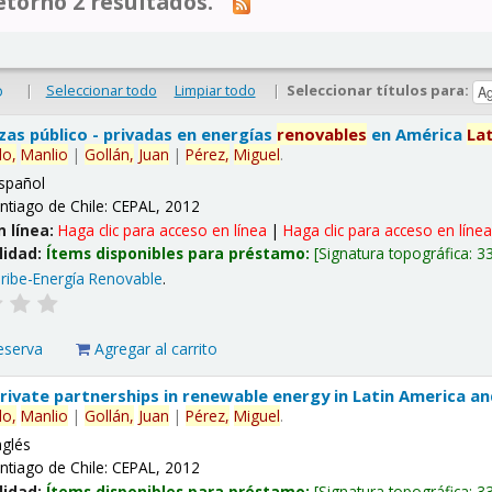
tornó 2 resultados.
|
Seleccionar todo
Limpiar todo
|
Seleccionar títulos para:
o
nzas público - privadas en energías
renovables
en América
La
lo,
Manlio
|
Gollán,
Juan
|
Pérez,
Miguel
.
spañol
ntiago de Chile: CEPAL, 2012
n línea:
Haga clic para acceso en línea
|
Haga clic para acceso en líne
lidad:
Ítems disponibles para préstamo:
Signatura topográfica:
3
ribe-Energía Renovable
.
eserva
Agregar al carrito
 private partnerships in renewable energy in Latin America a
lo,
Manlio
|
Gollán,
Juan
|
Pérez,
Miguel
.
nglés
ntiago de Chile: CEPAL, 2012
lidad:
Ítems disponibles para préstamo:
Signatura topográfica:
3