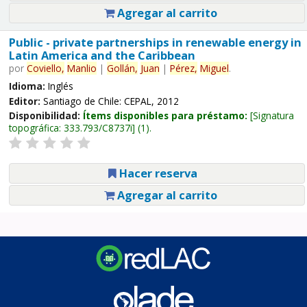
Agregar al carrito
Public - private partnerships in renewable energy in
Latin America and the Caribbean
por
Coviello,
Manlio
|
Gollán,
Juan
|
Pérez,
Miguel
.
Idioma:
Inglés
Editor:
Santiago de Chile: CEPAL, 2012
Disponibilidad:
Ítems disponibles para préstamo:
Signatura
topográfica:
333.793/C8737i
(1).
Hacer reserva
Agregar al carrito