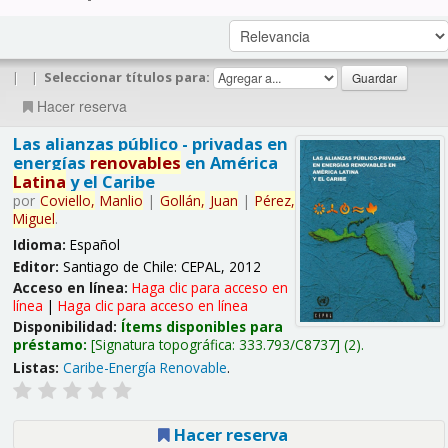
|
|
Seleccionar títulos para:
Hacer reserva
Las alianzas público - privadas en
energías
renovables
en América
Latina
y el Caribe
por
Coviello,
Manlio
|
Gollán,
Juan
|
Pérez,
Miguel
.
Idioma:
Español
Editor:
Santiago de Chile: CEPAL, 2012
Acceso en línea:
Haga clic para acceso en
línea
|
Haga clic para acceso en línea
Disponibilidad:
Ítems disponibles para
préstamo:
Signatura topográfica:
333.793/C8737
(2).
Listas:
Caribe-Energía Renovable
.
Hacer reserva