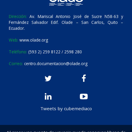
Dirección:
Av. Mariscal Antonio José de Sucre N58-63 y
Fernández Salvador Edif. Olade – San Carlos, Quito –
Ecuador.
Web:
www.olade.org
Teléfono:
(593 2) 259 8122 / 2598 280
Correo:
centro.documentacion@olade.org
Tweets by cubemediaco