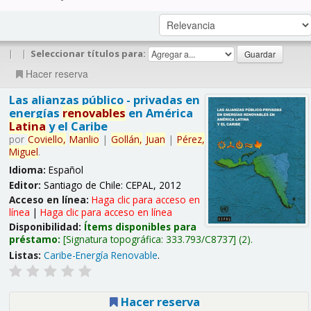
|
|
Seleccionar títulos para:
Hacer reserva
Las alianzas público - privadas en
energías
renovables
en América
Latina
y el Caribe
por
Coviello,
Manlio
|
Gollán,
Juan
|
Pérez,
Miguel
.
Idioma:
Español
Editor:
Santiago de Chile: CEPAL, 2012
Acceso en línea:
Haga clic para acceso en
línea
|
Haga clic para acceso en línea
Disponibilidad:
Ítems disponibles para
préstamo:
Signatura topográfica:
333.793/C8737
(2).
Listas:
Caribe-Energía Renovable
.
Hacer reserva