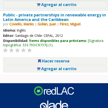
Agregar al carrito
Public - private partnerships in renewable energy in
Latin America and the Caribbean
por
Coviello,
Manlio
|
Gollán,
Juan
|
Pérez,
Miguel
.
Idioma:
Inglés
Editor:
Santiago de Chile: CEPAL, 2012
Disponibilidad:
Ítems disponibles para préstamo:
Signatura
topográfica:
333.793/C8737i
(1).
Hacer reserva
Agregar al carrito