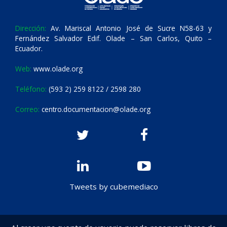
Dirección:
Av. Mariscal Antonio José de Sucre N58-63 y
Fernández Salvador Edif. Olade – San Carlos, Quito –
Ecuador.
Web:
www.olade.org
Teléfono:
(593 2) 259 8122 / 2598 280
Correo:
centro.documentacion@olade.org
Tweets by cubemediaco