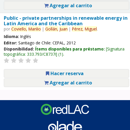
Agregar al carrito
Public - private partnerships in renewable energy in
Latin America and the Caribbean
por
Coviello,
Manlio
|
Gollán,
Juan
|
Pérez,
Miguel
.
Idioma:
Inglés
Editor:
Santiago de Chile: CEPAL, 2012
Disponibilidad:
Ítems disponibles para préstamo:
Signatura
topográfica:
333.793/C8737i
(1).
Hacer reserva
Agregar al carrito