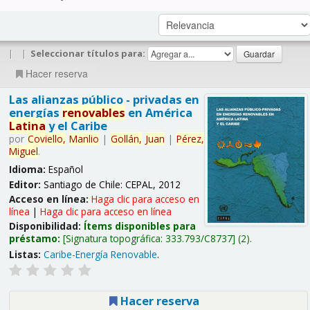
|
|
Seleccionar títulos para:
Hacer reserva
Las alianzas público - privadas en
energías
renovables
en América
Latina
y el Caribe
por
Coviello,
Manlio
|
Gollán,
Juan
|
Pérez,
Miguel
.
Idioma:
Español
Editor:
Santiago de Chile: CEPAL, 2012
Acceso en línea:
Haga clic para acceso en
línea
|
Haga clic para acceso en línea
Disponibilidad:
Ítems disponibles para
préstamo:
Signatura topográfica:
333.793/C8737
(2).
Listas:
Caribe-Energía Renovable
.
Hacer reserva