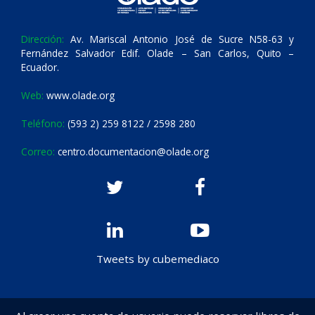
Dirección:
Av. Mariscal Antonio José de Sucre N58-63 y
Fernández Salvador Edif. Olade – San Carlos, Quito –
Ecuador.
Web:
www.olade.org
Teléfono:
(593 2) 259 8122 / 2598 280
Correo:
centro.documentacion@olade.org
Tweets by cubemediaco