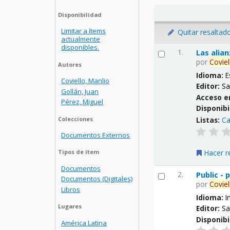
Disponibilidad
Limitar a ítems
Quitar resaltad
actualmente
disponibles.
1.
Las alia
por
Coviel
Autores
Idioma:
E
Coviello, Manlio
Editor:
Sa
Gollán, Juan
Acceso e
Pérez, Miguel
Disponibi
Listas:
Ca
Colecciones
Documentos Externos
Hacer r
Tipos de ítem
Documentos
2.
Public -
Documentos (Digitales)
por
Coviel
Libros
Idioma:
I
Lugares
Editor:
Sa
Disponibi
América Latina