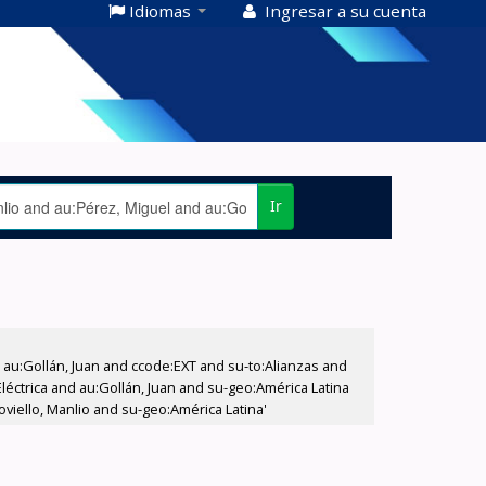
Idiomas
Ingresar a su cuenta
Ir
u:Gollán, Juan and ccode:EXT and su-to:Alianzas and
éctrica and au:Gollán, Juan and su-geo:América Latina
viello, Manlio and su-geo:América Latina'