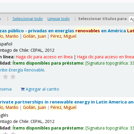
|
Seleccionar todo
Limpiar todo
|
Seleccionar títulos para:
o
nzas público - privadas en energías
renovables
en América
La
lo,
Manlio
|
Gollán,
Juan
|
Pérez,
Miguel
.
spañol
ntiago de Chile: CEPAL, 2012
n línea:
Haga clic para acceso en línea
|
Haga clic para acceso en líne
lidad:
Ítems disponibles para préstamo:
Signatura topográfica:
3
ribe-Energía Renovable
.
eserva
Agregar al carrito
 private partnerships in renewable energy in Latin America a
lo,
Manlio
|
Gollán,
Juan
|
Pérez,
Miguel
.
nglés
ntiago de Chile: CEPAL, 2012
lidad:
Ítems disponibles para préstamo:
Signatura topográfica:
3