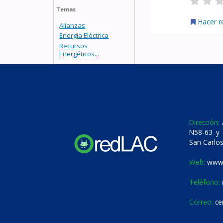
Temas
Hacer r
Alianzas
Energía Eléctrica
Recursos
Energéticos...
Dirección:
A
N58-63 y 
San Carlos
Web:
www.
Teléfono:
Correo:
ce