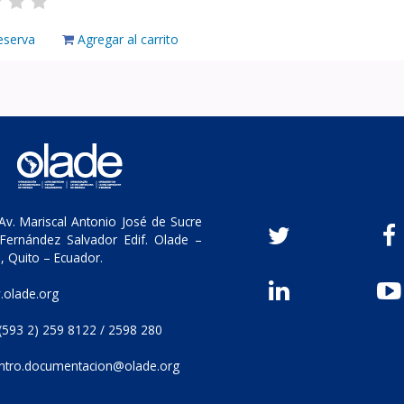
eserva
Agregar al carrito
v. Mariscal Antonio José de Sucre
Fernández Salvador Edif. Olade –
, Quito – Ecuador.
olade.org
(593 2) 259 8122 / 2598 280
ntro.documentacion@olade.org