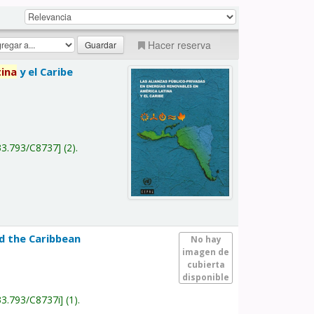
Hacer reserva
tina
y el Caribe
a
33.793/C8737
(2).
nd the Caribbean
No hay
imagen de
cubierta
disponible
33.793/C8737i
(1).