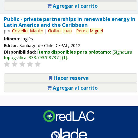
Agregar al carrito
Public - private partnerships in renewable energy in
Latin America and the Caribbean
por
Coviello,
Manlio
|
Gollán,
Juan
|
Pérez,
Miguel
.
Idioma:
Inglés
Editor:
Santiago de Chile: CEPAL, 2012
Disponibilidad:
Ítems disponibles para préstamo:
Signatura
topográfica:
333.793/C8737i
(1).
Hacer reserva
Agregar al carrito