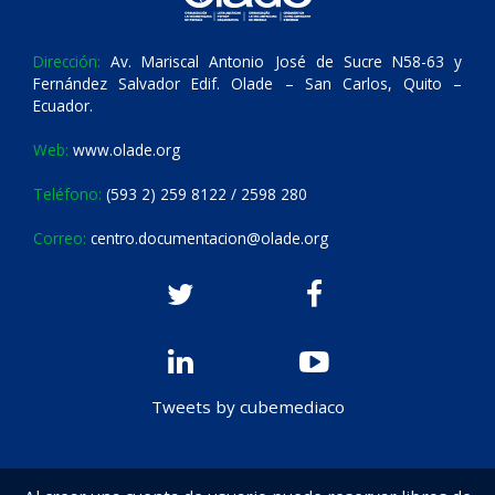
Dirección:
Av. Mariscal Antonio José de Sucre N58-63 y
Fernández Salvador Edif. Olade – San Carlos, Quito –
Ecuador.
Web:
www.olade.org
Teléfono:
(593 2) 259 8122 / 2598 280
Correo:
centro.documentacion@olade.org
Tweets by cubemediaco