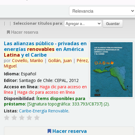
|
|
Seleccionar títulos para:
Hacer reserva
Las alianzas público - privadas en
energías
renovables
en América
Latina
y el Caribe
por
Coviello,
Manlio
|
Gollán,
Juan
|
Pérez,
Miguel
.
Idioma:
Español
Editor:
Santiago de Chile: CEPAL, 2012
Acceso en línea:
Haga clic para acceso en
línea
|
Haga clic para acceso en línea
Disponibilidad:
Ítems disponibles para
préstamo:
Signatura topográfica:
333.793/C8737
(2).
Listas:
Caribe-Energía Renovable
.
Hacer reserva