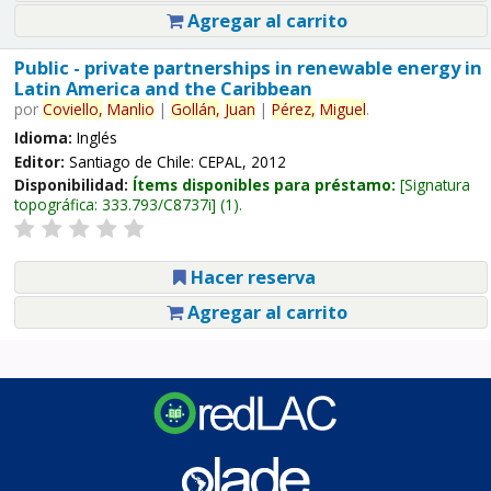
Agregar al carrito
Public - private partnerships in renewable energy in
Latin America and the Caribbean
por
Coviello,
Manlio
|
Gollán,
Juan
|
Pérez,
Miguel
.
Idioma:
Inglés
Editor:
Santiago de Chile: CEPAL, 2012
Disponibilidad:
Ítems disponibles para préstamo:
Signatura
topográfica:
333.793/C8737i
(1).
Hacer reserva
Agregar al carrito