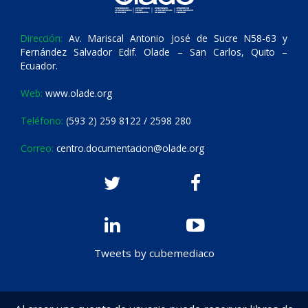
Dirección:
Av. Mariscal Antonio José de Sucre N58-63 y
Fernández Salvador Edif. Olade – San Carlos, Quito –
Ecuador.
Web:
www.olade.org
Teléfono:
(593 2) 259 8122 / 2598 280
Correo:
centro.documentacion@olade.org
Tweets by cubemediaco