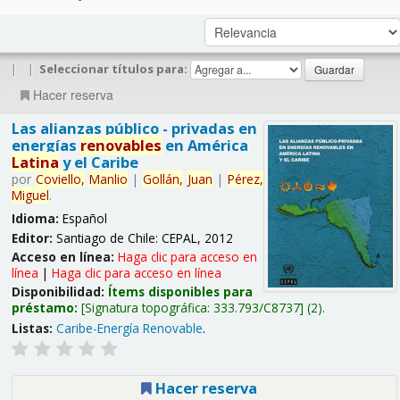
|
|
Seleccionar títulos para:
Hacer reserva
Las alianzas público - privadas en
energías
renovables
en América
Latina
y el Caribe
por
Coviello,
Manlio
|
Gollán,
Juan
|
Pérez,
Miguel
.
Idioma:
Español
Editor:
Santiago de Chile: CEPAL, 2012
Acceso en línea:
Haga clic para acceso en
línea
|
Haga clic para acceso en línea
Disponibilidad:
Ítems disponibles para
préstamo:
Signatura topográfica:
333.793/C8737
(2).
Listas:
Caribe-Energía Renovable
.
Hacer reserva