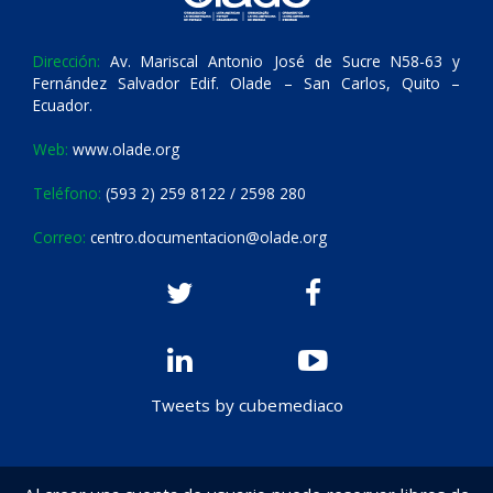
Dirección:
Av. Mariscal Antonio José de Sucre N58-63 y
Fernández Salvador Edif. Olade – San Carlos, Quito –
Ecuador.
Web:
www.olade.org
Teléfono:
(593 2) 259 8122 / 2598 280
Correo:
centro.documentacion@olade.org
Tweets by cubemediaco