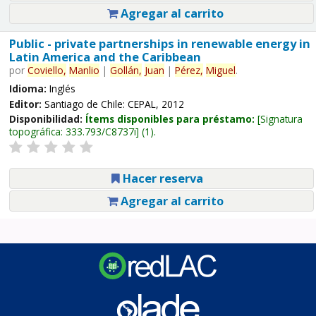
Agregar al carrito
Public - private partnerships in renewable energy in
Latin America and the Caribbean
por
Coviello,
Manlio
|
Gollán,
Juan
|
Pérez,
Miguel
.
Idioma:
Inglés
Editor:
Santiago de Chile: CEPAL, 2012
Disponibilidad:
Ítems disponibles para préstamo:
Signatura
topográfica:
333.793/C8737i
(1).
Hacer reserva
Agregar al carrito