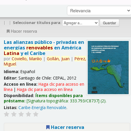
|
|
Seleccionar títulos para:
Hacer reserva
Las alianzas público - privadas en
energías
renovables
en América
Latina
y el Caribe
por
Coviello,
Manlio
|
Gollán,
Juan
|
Pérez,
Miguel
.
Idioma:
Español
Editor:
Santiago de Chile: CEPAL, 2012
Acceso en línea:
Haga clic para acceso en
línea
|
Haga clic para acceso en línea
Disponibilidad:
Ítems disponibles para
préstamo:
Signatura topográfica:
333.793/C8737
(2).
Listas:
Caribe-Energía Renovable
.
Hacer reserva