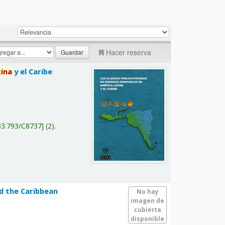
Hacer reserva
tina
y el Caribe
a
33.793/C8737
(2).
nd the Caribbean
No hay
imagen de
cubierta
disponible