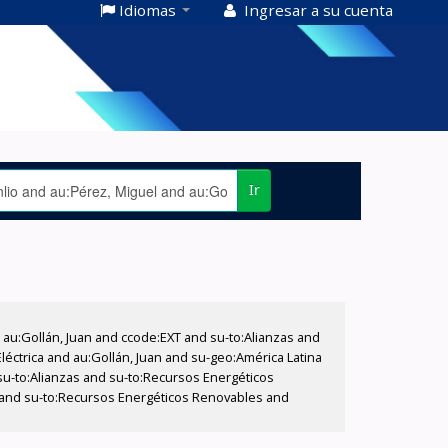
Idiomas
Ingresar a su cuenta
Ir
u:Gollán, Juan and ccode:EXT and su-to:Alianzas and
éctrica and au:Gollán, Juan and su-geo:América Latina
su-to:Alianzas and su-to:Recursos Energéticos
io and su-to:Recursos Energéticos Renovables and