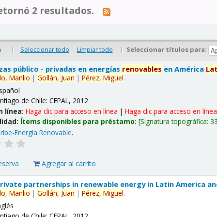
tornó 2 resultados.
|
Seleccionar todo
Limpiar todo
|
Seleccionar títulos para:
o
nzas público - privadas en energías
renovables
en América
La
lo,
Manlio
|
Gollán,
Juan
|
Pérez,
Miguel
.
spañol
ntiago de Chile: CEPAL, 2012
n línea:
Haga clic para acceso en línea
|
Haga clic para acceso en líne
lidad:
Ítems disponibles para préstamo:
Signatura topográfica:
3
ribe-Energía Renovable
.
eserva
Agregar al carrito
 private partnerships in renewable energy in Latin America a
lo,
Manlio
|
Gollán,
Juan
|
Pérez,
Miguel
.
nglés
ntiago de Chile: CEPAL, 2012