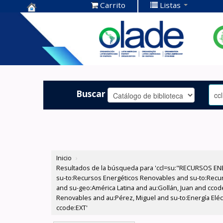
Carrito
Listas
Centro de
Documentación
OLADE -
Buscar
Inicio
›
Resultados de la búsqueda para 'ccl=su:"RECURSOS ENE
su-to:Recursos Energéticos Renovables and su-to:Recurs
and su-geo:América Latina and au:Gollán, Juan and ccod
Renovables and au:Pérez, Miguel and su-to:Energía Eléct
ccode:EXT'