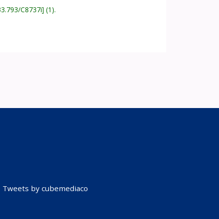
33.793/C8737i
(1).
Tweets by cubemediaco