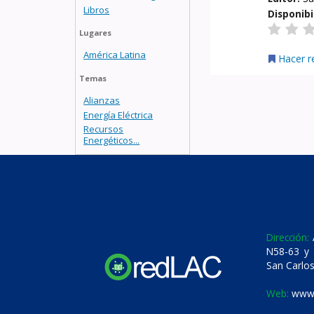
Libros
Disponibi
Lugares
América Latina
Hacer r
Temas
Alianzas
Energía Eléctrica
Recursos
Energéticos...
Dirección:
A
N58-63 y 
San Carlos
Web:
www.