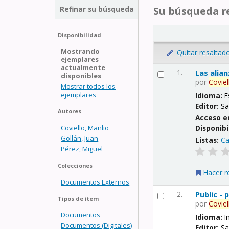
Refinar su búsqueda
Su búsqueda re
Disponibilidad
Mostrando
Quitar resaltad
ejemplares
actualmente
1.
Las alia
disponibles
por
Coviel
Mostrar todos los
ejemplares
Idioma:
E
Editor:
Sa
Autores
Acceso e
Coviello, Manlio
Disponibi
Gollán, Juan
Listas:
Ca
Pérez, Miguel
Colecciones
Hacer r
Documentos Externos
2.
Public -
Tipos de ítem
por
Coviel
Documentos
Idioma:
I
Documentos (Digitales)
Editor:
Sa