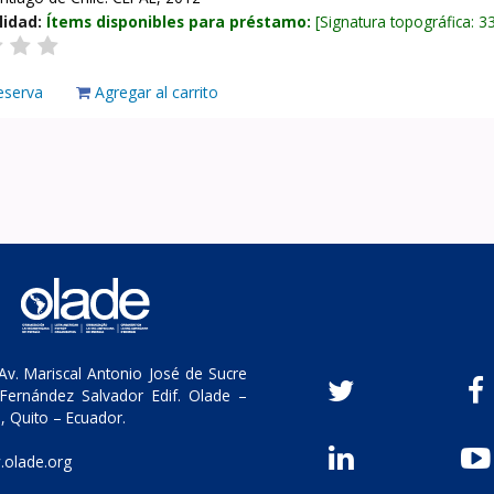
lidad:
Ítems disponibles para préstamo:
Signatura topográfica:
3
eserva
Agregar al carrito
v. Mariscal Antonio José de Sucre
Fernández Salvador Edif. Olade –
, Quito – Ecuador.
olade.org