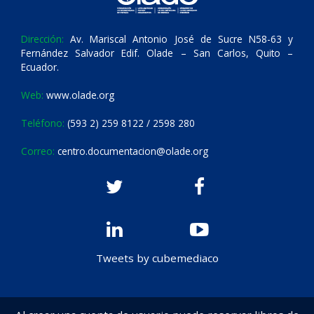
Dirección:
Av. Mariscal Antonio José de Sucre N58-63 y
Fernández Salvador Edif. Olade – San Carlos, Quito –
Ecuador.
Web:
www.olade.org
Teléfono:
(593 2) 259 8122 / 2598 280
Correo:
centro.documentacion@olade.org
Tweets by cubemediaco