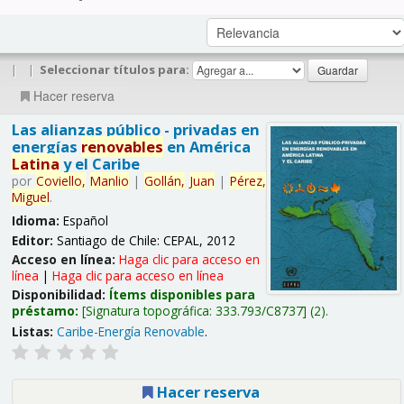
|
|
Seleccionar títulos para:
Hacer reserva
Las alianzas público - privadas en
energías
renovables
en América
Latina
y el Caribe
por
Coviello,
Manlio
|
Gollán,
Juan
|
Pérez,
Miguel
.
Idioma:
Español
Editor:
Santiago de Chile: CEPAL, 2012
Acceso en línea:
Haga clic para acceso en
línea
|
Haga clic para acceso en línea
Disponibilidad:
Ítems disponibles para
préstamo:
Signatura topográfica:
333.793/C8737
(2).
Listas:
Caribe-Energía Renovable
.
Hacer reserva