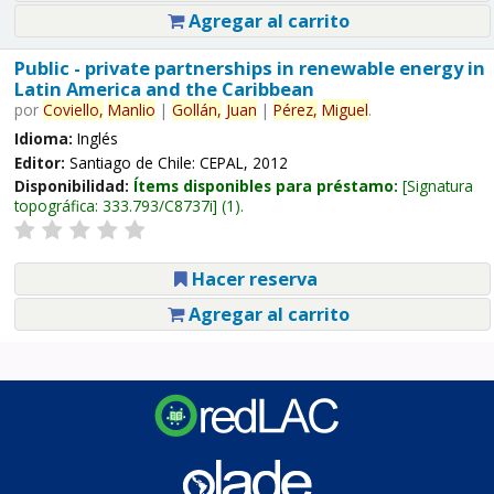
Agregar al carrito
Public - private partnerships in renewable energy in
Latin America and the Caribbean
por
Coviello,
Manlio
|
Gollán,
Juan
|
Pérez,
Miguel
.
Idioma:
Inglés
Editor:
Santiago de Chile: CEPAL, 2012
Disponibilidad:
Ítems disponibles para préstamo:
Signatura
topográfica:
333.793/C8737i
(1).
Hacer reserva
Agregar al carrito