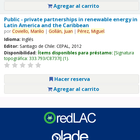
Agregar al carrito
Public - private partnerships in renewable energy in
Latin America and the Caribbean
por
Coviello,
Manlio
|
Gollán,
Juan
|
Pérez,
Miguel
.
Idioma:
Inglés
Editor:
Santiago de Chile: CEPAL, 2012
Disponibilidad:
Ítems disponibles para préstamo:
Signatura
topográfica:
333.793/C8737i
(1).
Hacer reserva
Agregar al carrito