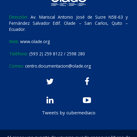
Dirección:
Av. Mariscal Antonio José de Sucre N58-63 y
Fernández Salvador Edif. Olade – San Carlos, Quito –
Ecuador.
Web:
www.olade.org
Teléfono:
(593 2) 259 8122 / 2598 280
Correo:
centro.documentacion@olade.org
Tweets by cubemediaco