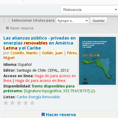
|
|
Seleccionar títulos para:
Hacer reserva
Las alianzas público - privadas en
energías
renovables
en América
Latina
y el Caribe
por
Coviello,
Manlio
|
Gollán,
Juan
|
Pérez,
Miguel
.
Idioma:
Español
Editor:
Santiago de Chile: CEPAL, 2012
Acceso en línea:
Haga clic para acceso en
línea
|
Haga clic para acceso en línea
Disponibilidad:
Ítems disponibles para
préstamo:
Signatura topográfica:
333.793/C8737
(2).
Listas:
Caribe-Energía Renovable
.
Hacer reserva