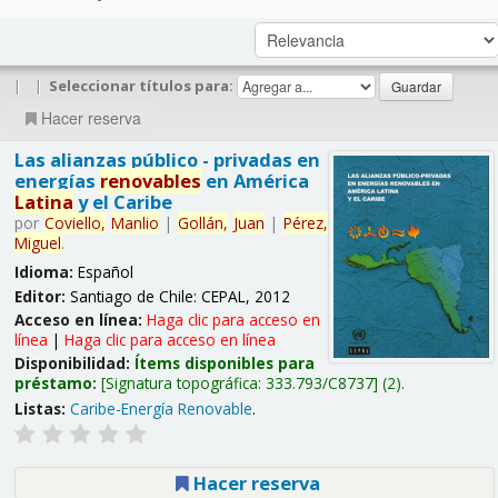
|
|
Seleccionar títulos para:
Hacer reserva
Las alianzas público - privadas en
energías
renovables
en América
Latina
y el Caribe
por
Coviello,
Manlio
|
Gollán,
Juan
|
Pérez,
Miguel
.
Idioma:
Español
Editor:
Santiago de Chile: CEPAL, 2012
Acceso en línea:
Haga clic para acceso en
línea
|
Haga clic para acceso en línea
Disponibilidad:
Ítems disponibles para
préstamo:
Signatura topográfica:
333.793/C8737
(2).
Listas:
Caribe-Energía Renovable
.
Hacer reserva