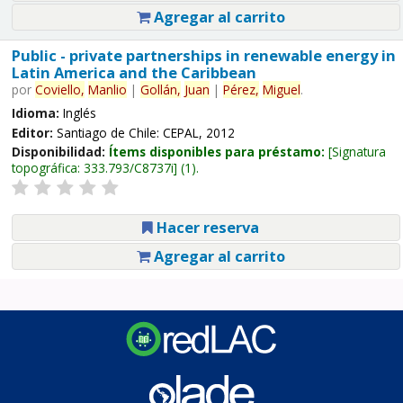
Agregar al carrito
Public - private partnerships in renewable energy in
Latin America and the Caribbean
por
Coviello,
Manlio
|
Gollán,
Juan
|
Pérez,
Miguel
.
Idioma:
Inglés
Editor:
Santiago de Chile: CEPAL, 2012
Disponibilidad:
Ítems disponibles para préstamo:
Signatura
topográfica:
333.793/C8737i
(1).
Hacer reserva
Agregar al carrito