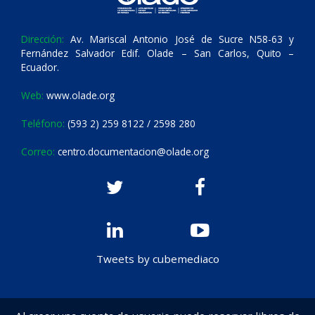
Dirección:
Av. Mariscal Antonio José de Sucre N58-63 y
Fernández Salvador Edif. Olade – San Carlos, Quito –
Ecuador.
Web:
www.olade.org
Teléfono:
(593 2) 259 8122 / 2598 280
Correo:
centro.documentacion@olade.org
Tweets by cubemediaco