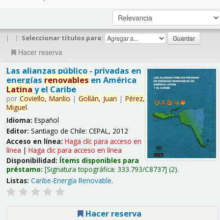
|
|
Seleccionar títulos para:
Hacer reserva
Las alianzas público - privadas en
energías
renovables
en América
Latina
y el Caribe
por
Coviello,
Manlio
|
Gollán,
Juan
|
Pérez,
Miguel
.
Idioma:
Español
Editor:
Santiago de Chile: CEPAL, 2012
Acceso en línea:
Haga clic para acceso en
línea
|
Haga clic para acceso en línea
Disponibilidad:
Ítems disponibles para
préstamo:
Signatura topográfica:
333.793/C8737
(2).
Listas:
Caribe-Energía Renovable
.
Hacer reserva