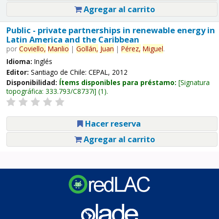
Agregar al carrito
Public - private partnerships in renewable energy in
Latin America and the Caribbean
por
Coviello,
Manlio
|
Gollán,
Juan
|
Pérez,
Miguel
.
Idioma:
Inglés
Editor:
Santiago de Chile: CEPAL, 2012
Disponibilidad:
Ítems disponibles para préstamo:
Signatura
topográfica:
333.793/C8737i
(1).
Hacer reserva
Agregar al carrito