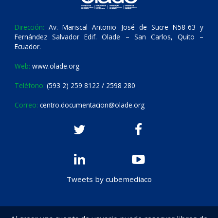
Dirección:
Av. Mariscal Antonio José de Sucre N58-63 y
Fernández Salvador Edif. Olade – San Carlos, Quito –
Ecuador.
Web:
www.olade.org
Teléfono:
(593 2) 259 8122 / 2598 280
Correo:
centro.documentacion@olade.org
Tweets by cubemediaco