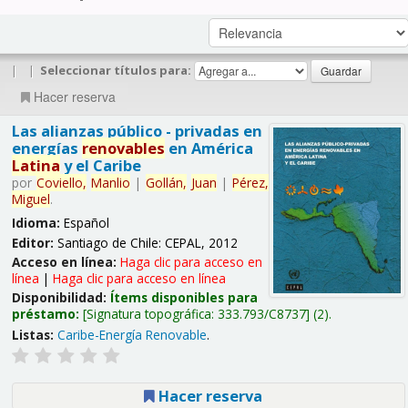
|
|
Seleccionar títulos para:
Hacer reserva
Las alianzas público - privadas en
energías
renovables
en América
Latina
y el Caribe
por
Coviello,
Manlio
|
Gollán,
Juan
|
Pérez,
Miguel
.
Idioma:
Español
Editor:
Santiago de Chile: CEPAL, 2012
Acceso en línea:
Haga clic para acceso en
línea
|
Haga clic para acceso en línea
Disponibilidad:
Ítems disponibles para
préstamo:
Signatura topográfica:
333.793/C8737
(2).
Listas:
Caribe-Energía Renovable
.
Hacer reserva