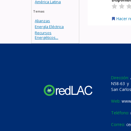
América Latina
Temas
Hacer r
Alianzas
Energía Eléctrica
Recursos
Energéticos...
Dirección:
A
N58-63 y 
San Carlos
Web:
www.
Teléfono:
Correo:
ce