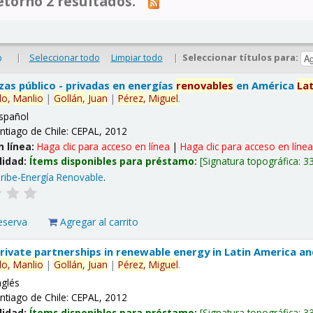
tornó 2 resultados.
|
Seleccionar todo
Limpiar todo
|
Seleccionar títulos para:
o
nzas público - privadas en energías
renovables
en América
La
lo,
Manlio
|
Gollán,
Juan
|
Pérez,
Miguel
.
spañol
ntiago de Chile: CEPAL, 2012
n línea:
Haga clic para acceso en línea
|
Haga clic para acceso en líne
lidad:
Ítems disponibles para préstamo:
Signatura topográfica:
3
ribe-Energía Renovable
.
eserva
Agregar al carrito
 private partnerships in renewable energy in Latin America a
lo,
Manlio
|
Gollán,
Juan
|
Pérez,
Miguel
.
nglés
ntiago de Chile: CEPAL, 2012
lidad:
Ítems disponibles para préstamo:
Signatura topográfica:
3