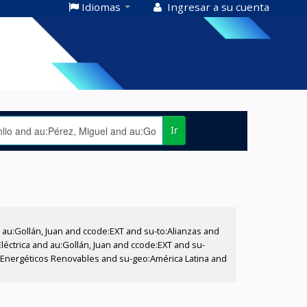
Idiomas
Ingresar a su cuenta
Ir
u:Gollán, Juan and ccode:EXT and su-to:Alianzas and
éctrica and au:Gollán, Juan and ccode:EXT and su-
os Energéticos Renovables and su-geo:América Latina and