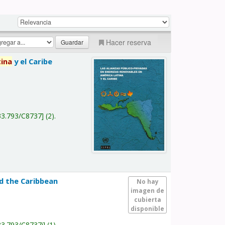
Hacer reserva
tina
y el Caribe
a
33.793/C8737
(2).
nd the Caribbean
No hay
imagen de
cubierta
disponible
33.793/C8737i
(1).