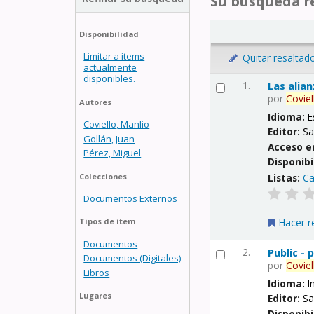
Su búsqueda re
Disponibilidad
Limitar a ítems
Quitar resaltad
actualmente
disponibles.
1.
Las alia
por
Coviel
Autores
Idioma:
E
Coviello, Manlio
Editor:
Sa
Gollán, Juan
Acceso e
Pérez, Miguel
Disponibi
Listas:
Ca
Colecciones
Documentos Externos
Hacer r
Tipos de ítem
Documentos
2.
Public -
Documentos (Digitales)
por
Coviel
Libros
Idioma:
I
Lugares
Editor:
Sa
Disponibi