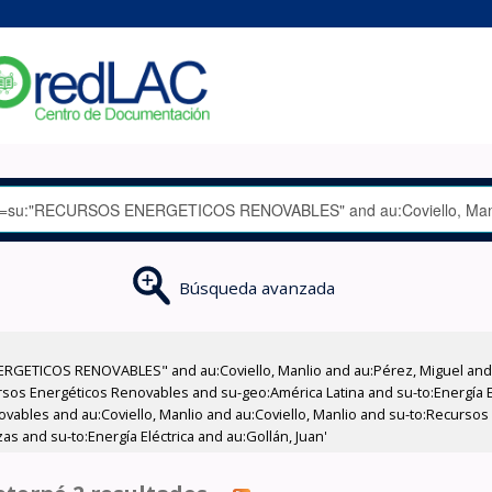
Búsqueda avanzada
RGETICOS RENOVABLES" and au:Coviello, Manlio and au:Pérez, Miguel and a
os Energéticos Renovables and su-geo:América Latina and su-to:Energía El
novables and au:Coviello, Manlio and au:Coviello, Manlio and su-to:Recurs
s and su-to:Energía Eléctrica and au:Gollán, Juan'