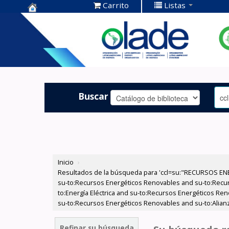
Carrito
Listas
Centro de
Documentación
OLADE -
Buscar
Inicio
›
Resultados de la búsqueda para 'ccl=su:"RECURSOS ENE
su-to:Recursos Energéticos Renovables and su-to:Recurs
to:Energía Eléctrica and su-to:Recursos Energéticos Re
su-to:Recursos Energéticos Renovables and su-to:Alianza
Refinar su búsqueda