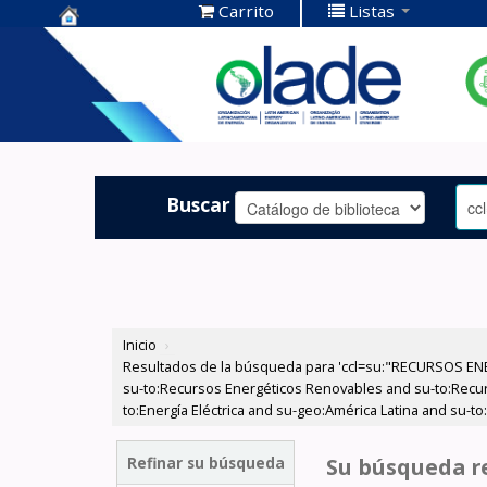
Carrito
Listas
Centro de
Documentación
OLADE -
Buscar
Inicio
›
Resultados de la búsqueda para 'ccl=su:"RECURSOS ENE
su-to:Recursos Energéticos Renovables and su-to:Recurs
to:Energía Eléctrica and su-geo:América Latina and su-
Refinar su búsqueda
Su búsqueda re