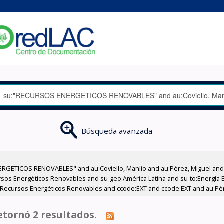
Búsqueda avanzada
RGETICOS RENOVABLES" and au:Coviello, Manlio and au:Pérez, Miguel and a
os Energéticos Renovables and su-geo:América Latina and su-to:Energía El
to:Recursos Energéticos Renovables and ccode:EXT and ccode:EXT and au:Pér
tornó 2 resultados.