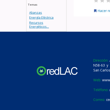
Temas
Hacer r
Alianzas
Energía Eléctrica
Recursos
Energéticos...
Dirección:
A
N58-63 y 
San Carlos
Web:
www.
Teléfono:
Correo:
ce