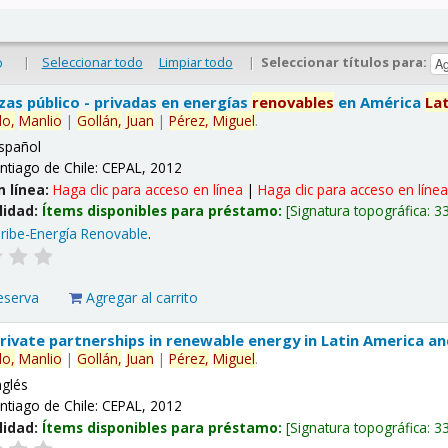
|
Seleccionar todo
Limpiar todo
|
Seleccionar títulos para:
o
nzas público - privadas en energías
renovables
en América
La
lo,
Manlio
|
Gollán,
Juan
|
Pérez,
Miguel
.
spañol
ntiago de Chile: CEPAL, 2012
n línea:
Haga clic para acceso en línea
|
Haga clic para acceso en líne
lidad:
Ítems disponibles para préstamo:
Signatura topográfica:
3
ribe-Energía Renovable
.
eserva
Agregar al carrito
 private partnerships in renewable energy in Latin America a
lo,
Manlio
|
Gollán,
Juan
|
Pérez,
Miguel
.
nglés
ntiago de Chile: CEPAL, 2012
lidad:
Ítems disponibles para préstamo:
Signatura topográfica:
3