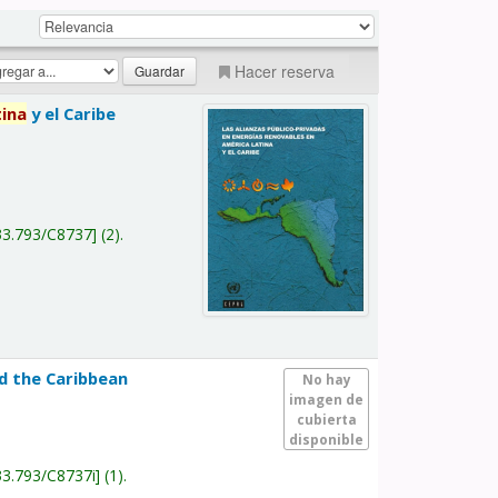
Hacer reserva
tina
y el Caribe
a
33.793/C8737
(2).
nd the Caribbean
No hay
imagen de
cubierta
disponible
33.793/C8737i
(1).