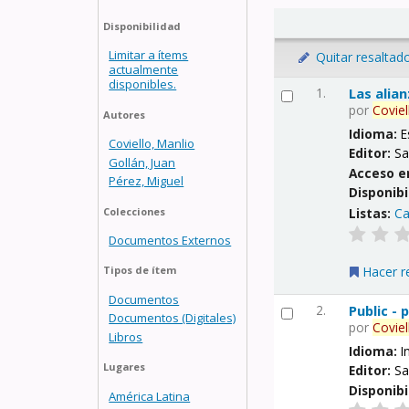
Disponibilidad
Limitar a ítems
Quitar resaltad
actualmente
disponibles.
1.
Las alia
por
Coviel
Autores
Idioma:
E
Coviello, Manlio
Editor:
Sa
Gollán, Juan
Acceso e
Pérez, Miguel
Disponibi
Listas:
Ca
Colecciones
Documentos Externos
Hacer r
Tipos de ítem
Documentos
2.
Public -
Documentos (Digitales)
por
Coviel
Libros
Idioma:
I
Lugares
Editor:
Sa
Disponibi
América Latina