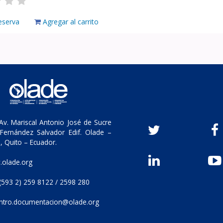
eserva
Agregar al carrito
v. Mariscal Antonio José de Sucre
Fernández Salvador Edif. Olade –
, Quito – Ecuador.
olade.org
(593 2) 259 8122 / 2598 280
ntro.documentacion@olade.org