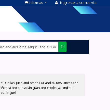
Idiomas
Ingresar a su cuenta
Ir
u:Gollán, Juan and ccode:EXT and su-to:Alianzas and
éctrica and au:Gollán, Juan and ccode:EXT and su-
ez, Miguel'