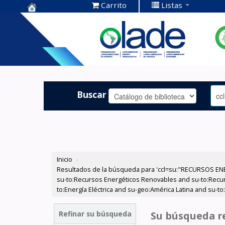
Carrito
Listas
Centro de
Documentación
OLADE -
Buscar
Inicio
›
Resultados de la búsqueda para 'ccl=su:"RECURSOS ENE
su-to:Recursos Energéticos Renovables and su-to:Recurs
to:Energía Eléctrica and su-geo:América Latina and su-
Refinar su búsqueda
Su búsqueda re