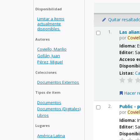
Disponibilidad
Limitar a ítems
Quitar resaltad
actualmente
disponibles.
1.
Las alia
por
Coviel
Autores
Idioma:
E
Coviello, Manlio
Editor:
Sa
Gollán, Juan
Acceso e
Pérez, Miguel
Disponibi
Listas:
Ca
Colecciones
Documentos Externos
Hacer r
Tipos de ítem
Documentos
2.
Public -
Documentos (Digitales)
por
Coviel
Libros
Idioma:
I
Lugares
Editor:
Sa
Disponibi
América Latina