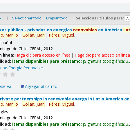
|
Seleccionar todo
Limpiar todo
|
Seleccionar títulos para:
o
nzas público - privadas en energías
renovables
en América
La
lo,
Manlio
|
Gollán,
Juan
|
Pérez,
Miguel
.
spañol
ntiago de Chile: CEPAL, 2012
n línea:
Haga clic para acceso en línea
|
Haga clic para acceso en líne
lidad:
Ítems disponibles para préstamo:
Signatura topográfica:
3
ribe-Energía Renovable
.
eserva
Agregar al carrito
 private partnerships in renewable energy in Latin America a
lo,
Manlio
|
Gollán,
Juan
|
Pérez,
Miguel
.
nglés
ntiago de Chile: CEPAL, 2012
lidad:
Ítems disponibles para préstamo:
Signatura topográfica:
3