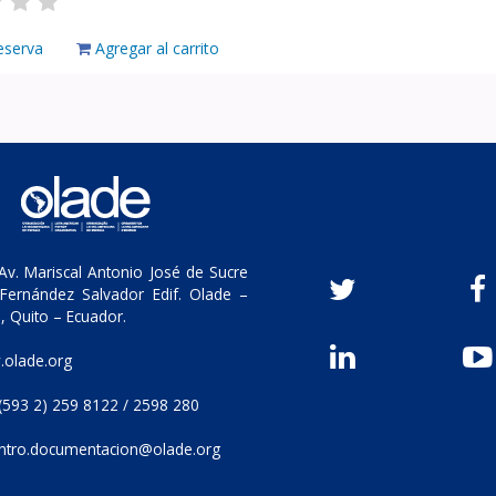
eserva
Agregar al carrito
v. Mariscal Antonio José de Sucre
Fernández Salvador Edif. Olade –
, Quito – Ecuador.
olade.org
(593 2) 259 8122 / 2598 280
ntro.documentacion@olade.org