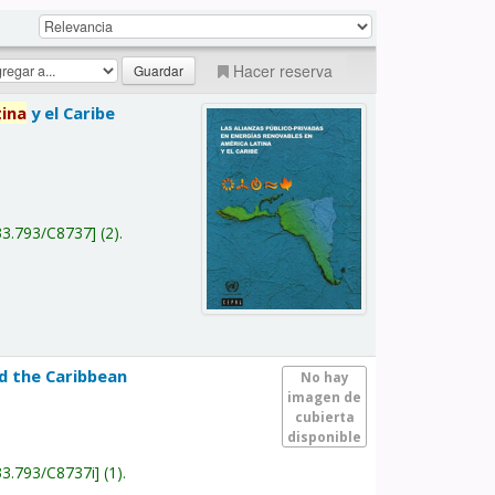
Hacer reserva
tina
y el Caribe
a
33.793/C8737
(2).
nd the Caribbean
No hay
imagen de
cubierta
disponible
33.793/C8737i
(1).