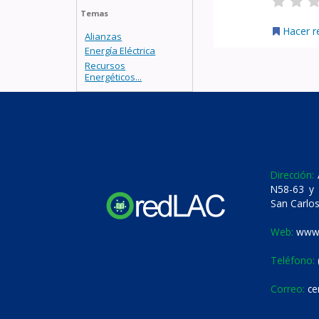
Temas
Hacer r
Alianzas
Energía Eléctrica
Recursos
Energéticos...
Dirección:
A
N58-63 y 
San Carlos
Web:
www.
Teléfono:
Correo:
ce