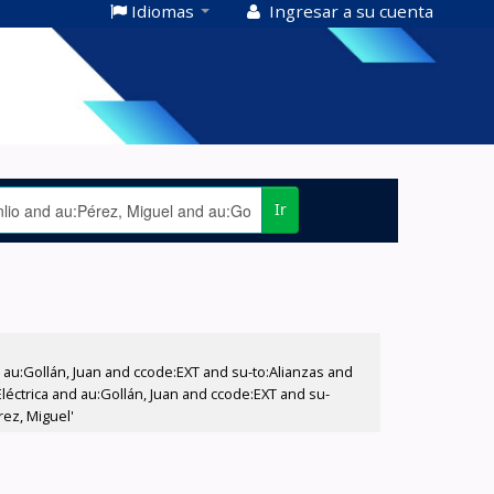
Idiomas
Ingresar a su cuenta
Ir
u:Gollán, Juan and ccode:EXT and su-to:Alianzas and
éctrica and au:Gollán, Juan and ccode:EXT and su-
ez, Miguel'