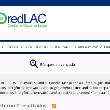
Búsqueda avanzada
RGETICOS RENOVABLES" and au:Coviello, Manlio and au:Pérez, Miguel and a
os Energéticos Renovables and su-geo:América Latina and su-to:Energía El
to:Recursos Energéticos Renovables and ccode:EXT and ccode:EXT and au:Pér
tornó 2 resultados.