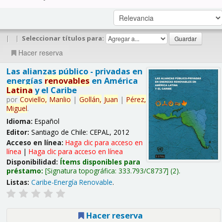
|
|
Seleccionar títulos para:
Hacer reserva
Las alianzas público - privadas en
energías
renovables
en América
Latina
y el Caribe
por
Coviello,
Manlio
|
Gollán,
Juan
|
Pérez,
Miguel
.
Idioma:
Español
Editor:
Santiago de Chile: CEPAL, 2012
Acceso en línea:
Haga clic para acceso en
línea
|
Haga clic para acceso en línea
Disponibilidad:
Ítems disponibles para
préstamo:
Signatura topográfica:
333.793/C8737
(2).
Listas:
Caribe-Energía Renovable
.
Hacer reserva