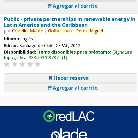
Agregar al carrito
Public - private partnerships in renewable energy in
Latin America and the Caribbean
por
Coviello,
Manlio
|
Gollán,
Juan
|
Pérez,
Miguel
.
Idioma:
Inglés
Editor:
Santiago de Chile: CEPAL, 2012
Disponibilidad:
Ítems disponibles para préstamo:
Signatura
topográfica:
333.793/C8737i
(1).
Hacer reserva
Agregar al carrito