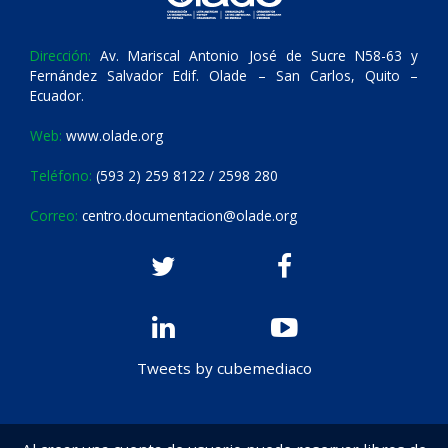
Dirección:
Av. Mariscal Antonio José de Sucre N58-63 y
Fernández Salvador Edif. Olade – San Carlos, Quito –
Ecuador.
Web:
www.olade.org
Teléfono:
(593 2) 259 8122 / 2598 280
Correo:
centro.documentacion@olade.org
Tweets by cubemediaco