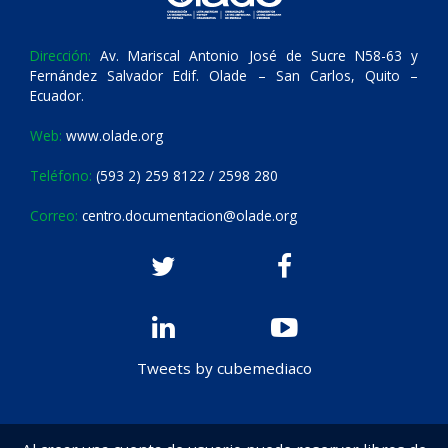
Dirección:
Av. Mariscal Antonio José de Sucre N58-63 y
Fernández Salvador Edif. Olade – San Carlos, Quito –
Ecuador.
Web:
www.olade.org
Teléfono:
(593 2) 259 8122 / 2598 280
Correo:
centro.documentacion@olade.org
Tweets by cubemediaco