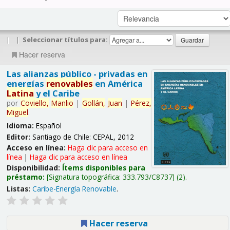
|
|
Seleccionar títulos para:
Hacer reserva
Las alianzas público - privadas en
energías
renovables
en América
Latina
y el Caribe
por
Coviello,
Manlio
|
Gollán,
Juan
|
Pérez,
Miguel
.
Idioma:
Español
Editor:
Santiago de Chile: CEPAL, 2012
Acceso en línea:
Haga clic para acceso en
línea
|
Haga clic para acceso en línea
Disponibilidad:
Ítems disponibles para
préstamo:
Signatura topográfica:
333.793/C8737
(2).
Listas:
Caribe-Energía Renovable
.
Hacer reserva