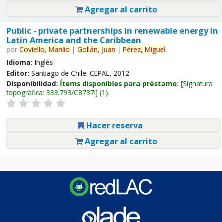
Agregar al carrito
Public - private partnerships in renewable energy in
Latin America and the Caribbean
por
Coviello,
Manlio
|
Gollán,
Juan
|
Pérez,
Miguel
.
Idioma:
Inglés
Editor:
Santiago de Chile: CEPAL, 2012
Disponibilidad:
Ítems disponibles para préstamo:
Signatura
topográfica:
333.793/C8737i
(1).
Hacer reserva
Agregar al carrito