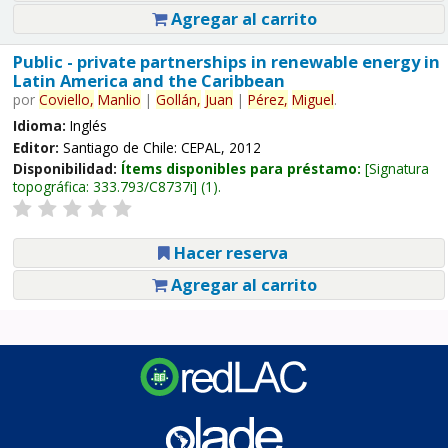
Agregar al carrito
Public - private partnerships in renewable energy in
Latin America and the Caribbean
por
Coviello,
Manlio
|
Gollán,
Juan
|
Pérez,
Miguel
.
Idioma:
Inglés
Editor:
Santiago de Chile: CEPAL, 2012
Disponibilidad:
Ítems disponibles para préstamo:
Signatura
topográfica:
333.793/C8737i
(1).
Hacer reserva
Agregar al carrito