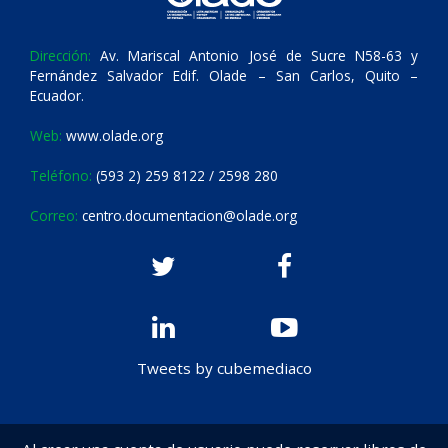
Dirección:
Av. Mariscal Antonio José de Sucre N58-63 y
Fernández Salvador Edif. Olade – San Carlos, Quito –
Ecuador.
Web:
www.olade.org
Teléfono:
(593 2) 259 8122 / 2598 280
Correo:
centro.documentacion@olade.org
Tweets by cubemediaco