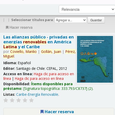
|
|
Seleccionar títulos para:
Hacer reserva
Las alianzas público - privadas en
energías
renovables
en América
Latina
y el Caribe
por
Coviello,
Manlio
|
Gollán,
Juan
|
Pérez,
Miguel
.
Idioma:
Español
Editor:
Santiago de Chile: CEPAL, 2012
Acceso en línea:
Haga clic para acceso en
línea
|
Haga clic para acceso en línea
Disponibilidad:
Ítems disponibles para
préstamo:
Signatura topográfica:
333.793/C8737
(2).
Listas:
Caribe-Energía Renovable
.
Hacer reserva