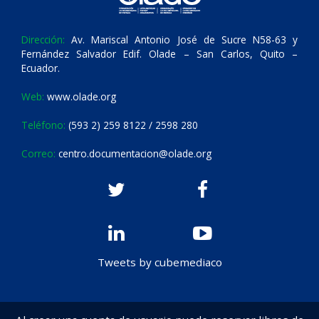
Dirección:
Av. Mariscal Antonio José de Sucre N58-63 y
Fernández Salvador Edif. Olade – San Carlos, Quito –
Ecuador.
Web:
www.olade.org
Teléfono:
(593 2) 259 8122 / 2598 280
Correo:
centro.documentacion@olade.org
Tweets by cubemediaco