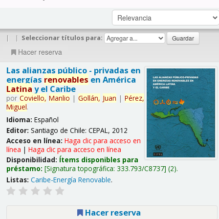
|
|
Seleccionar títulos para:
Hacer reserva
Las alianzas público - privadas en
energías
renovables
en América
Latina
y el Caribe
por
Coviello,
Manlio
|
Gollán,
Juan
|
Pérez,
Miguel
.
Idioma:
Español
Editor:
Santiago de Chile: CEPAL, 2012
Acceso en línea:
Haga clic para acceso en
línea
|
Haga clic para acceso en línea
Disponibilidad:
Ítems disponibles para
préstamo:
Signatura topográfica:
333.793/C8737
(2).
Listas:
Caribe-Energía Renovable
.
Hacer reserva