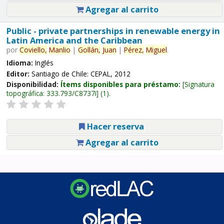
Agregar al carrito
Public - private partnerships in renewable energy in
Latin America and the Caribbean
por
Coviello,
Manlio
|
Gollán,
Juan
|
Pérez,
Miguel
.
Idioma:
Inglés
Editor:
Santiago de Chile: CEPAL, 2012
Disponibilidad:
Ítems disponibles para préstamo:
Signatura
topográfica:
333.793/C8737i
(1).
Hacer reserva
Agregar al carrito