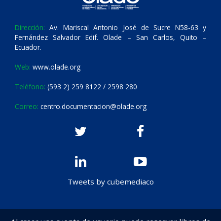
Dirección:
Av. Mariscal Antonio José de Sucre N58-63 y
Fernández Salvador Edif. Olade – San Carlos, Quito –
Ecuador.
Web:
www.olade.org
Teléfono:
(593 2) 259 8122 / 2598 280
Correo:
centro.documentacion@olade.org
Tweets by cubemediaco