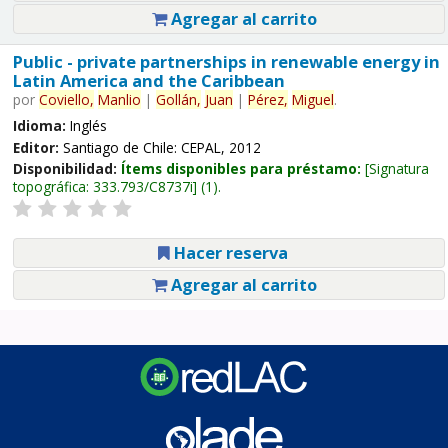
Agregar al carrito
Public - private partnerships in renewable energy in
Latin America and the Caribbean
por
Coviello,
Manlio
|
Gollán,
Juan
|
Pérez,
Miguel
.
Idioma:
Inglés
Editor:
Santiago de Chile: CEPAL, 2012
Disponibilidad:
Ítems disponibles para préstamo:
Signatura
topográfica:
333.793/C8737i
(1).
Hacer reserva
Agregar al carrito