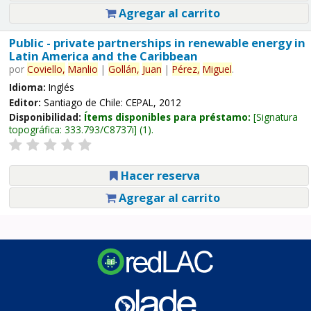
Agregar al carrito
Public - private partnerships in renewable energy in
Latin America and the Caribbean
por
Coviello,
Manlio
|
Gollán,
Juan
|
Pérez,
Miguel
.
Idioma:
Inglés
Editor:
Santiago de Chile: CEPAL, 2012
Disponibilidad:
Ítems disponibles para préstamo:
Signatura
topográfica:
333.793/C8737i
(1).
Hacer reserva
Agregar al carrito