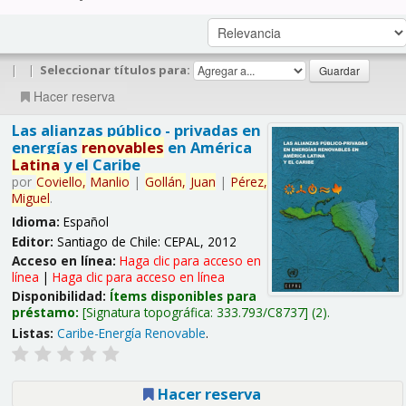
|
|
Seleccionar títulos para:
Hacer reserva
Las alianzas público - privadas en
energías
renovables
en América
Latina
y el Caribe
por
Coviello,
Manlio
|
Gollán,
Juan
|
Pérez,
Miguel
.
Idioma:
Español
Editor:
Santiago de Chile: CEPAL, 2012
Acceso en línea:
Haga clic para acceso en
línea
|
Haga clic para acceso en línea
Disponibilidad:
Ítems disponibles para
préstamo:
Signatura topográfica:
333.793/C8737
(2).
Listas:
Caribe-Energía Renovable
.
Hacer reserva