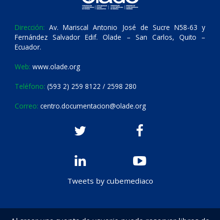
Dirección:
Av. Mariscal Antonio José de Sucre N58-63 y
Fernández Salvador Edif. Olade – San Carlos, Quito –
Ecuador.
Web:
www.olade.org
Teléfono:
(593 2) 259 8122 / 2598 280
Correo:
centro.documentacion@olade.org
Tweets by cubemediaco