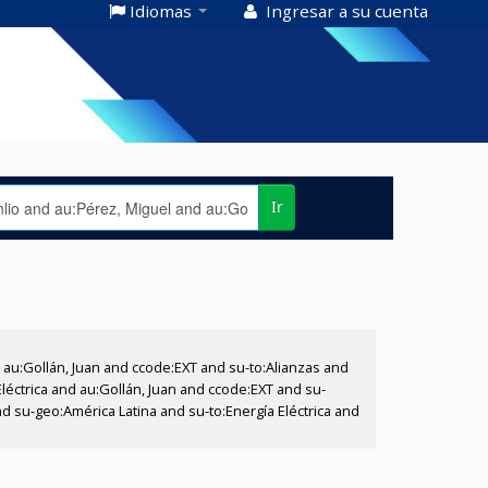
Idiomas
Ingresar a su cuenta
Ir
u:Gollán, Juan and ccode:EXT and su-to:Alianzas and
éctrica and au:Gollán, Juan and ccode:EXT and su-
d su-geo:América Latina and su-to:Energía Eléctrica and