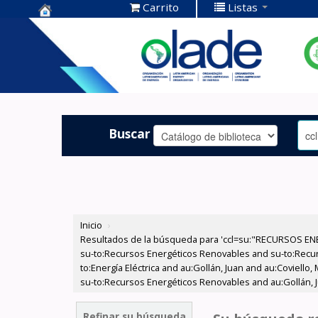
Carrito
Listas
Centro de
Documentación
OLADE -
Buscar
Inicio
›
Resultados de la búsqueda para 'ccl=su:"RECURSOS ENE
su-to:Recursos Energéticos Renovables and su-to:Recurs
to:Energía Eléctrica and au:Gollán, Juan and au:Coviell
su-to:Recursos Energéticos Renovables and au:Gollán, Ju
Refinar su búsqueda