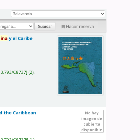
Hacer reserva
tina
y el Caribe
a
33.793/C8737
(2).
nd the Caribbean
No hay
imagen de
cubierta
disponible
33.793/C8737i
(1).