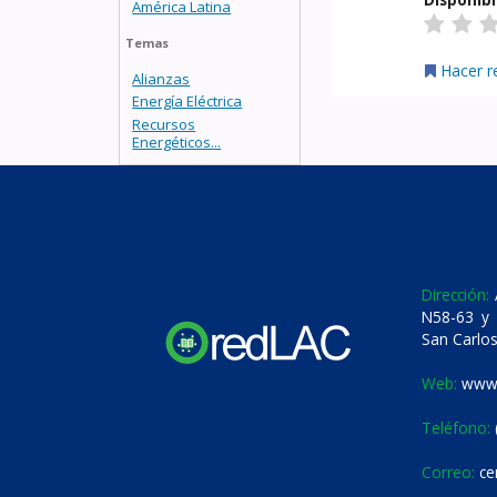
América Latina
Temas
Hacer r
Alianzas
Energía Eléctrica
Recursos
Energéticos...
Dirección:
A
N58-63 y 
San Carlos
Web:
www.
Teléfono:
Correo:
ce