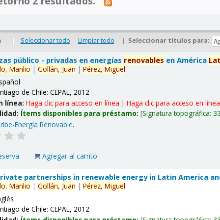
tornó 2 resultados.
|
Seleccionar todo
Limpiar todo
|
Seleccionar títulos para:
o
nzas público - privadas en energías
renovables
en América
La
lo,
Manlio
|
Gollán,
Juan
|
Pérez,
Miguel
.
spañol
ntiago de Chile: CEPAL, 2012
n línea:
Haga clic para acceso en línea
|
Haga clic para acceso en líne
lidad:
Ítems disponibles para préstamo:
Signatura topográfica:
3
ribe-Energía Renovable
.
eserva
Agregar al carrito
 private partnerships in renewable energy in Latin America a
lo,
Manlio
|
Gollán,
Juan
|
Pérez,
Miguel
.
nglés
ntiago de Chile: CEPAL, 2012
lidad:
Ítems disponibles para préstamo:
Signatura topográfica:
3