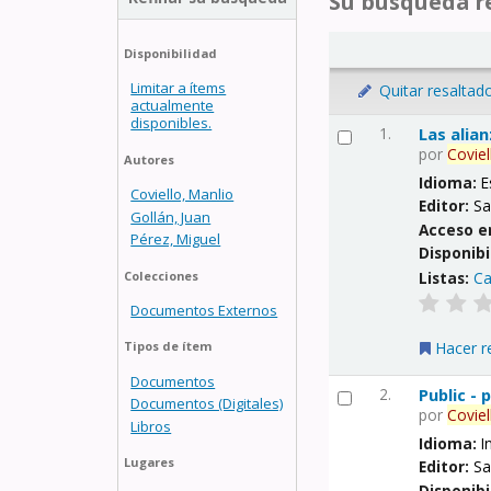
Su búsqueda re
Disponibilidad
Limitar a ítems
Quitar resaltad
actualmente
disponibles.
1.
Las alia
por
Coviel
Autores
Idioma:
E
Coviello, Manlio
Editor:
Sa
Gollán, Juan
Acceso e
Pérez, Miguel
Disponibi
Listas:
Ca
Colecciones
Documentos Externos
Hacer r
Tipos de ítem
Documentos
2.
Public -
Documentos (Digitales)
por
Coviel
Libros
Idioma:
I
Lugares
Editor:
Sa
Disponibi