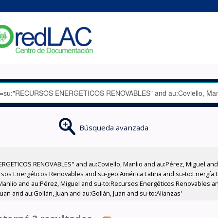
Búsqueda avanzada
RGETICOS RENOVABLES" and au:Coviello, Manlio and au:Pérez, Miguel and a
os Energéticos Renovables and su-geo:América Latina and su-to:Energía El
o, Manlio and au:Pérez, Miguel and su-to:Recursos Energéticos Renovables an
an and au:Gollán, Juan and au:Gollán, Juan and su-to:Alianzas'