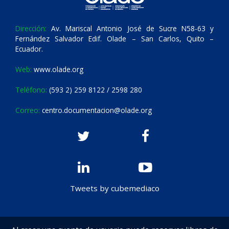
Dirección:
Av. Mariscal Antonio José de Sucre N58-63 y
Fernández Salvador Edif. Olade – San Carlos, Quito –
Ecuador.
Web:
www.olade.org
Teléfono:
(593 2) 259 8122 / 2598 280
Correo:
centro.documentacion@olade.org
Tweets by cubemediaco