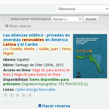
|
|
Seleccionar títulos para:
Hacer reserva
Las alianzas público - privadas en
energías
renovables
en América
Latina
y el Caribe
por
Coviello,
Manlio
|
Gollán,
Juan
|
Pérez,
Miguel
.
Idioma:
Español
Editor:
Santiago de Chile: CEPAL, 2012
Acceso en línea:
Haga clic para acceso en
línea
|
Haga clic para acceso en línea
Disponibilidad:
Ítems disponibles para
préstamo:
Signatura topográfica:
333.793/C8737
(2).
Listas:
Caribe-Energía Renovable
.
Hacer reserva