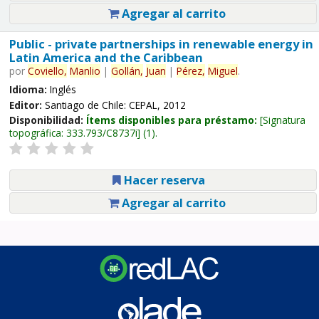
Agregar al carrito
Public - private partnerships in renewable energy in
Latin America and the Caribbean
por
Coviello,
Manlio
|
Gollán,
Juan
|
Pérez,
Miguel
.
Idioma:
Inglés
Editor:
Santiago de Chile: CEPAL, 2012
Disponibilidad:
Ítems disponibles para préstamo:
Signatura
topográfica:
333.793/C8737i
(1).
Hacer reserva
Agregar al carrito