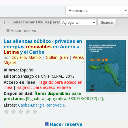
|
|
Seleccionar títulos para:
Hacer reserva
Las alianzas público - privadas en
energías
renovables
en América
Latina
y el Caribe
por
Coviello,
Manlio
|
Gollán,
Juan
|
Pérez,
Miguel
.
Idioma:
Español
Editor:
Santiago de Chile: CEPAL, 2012
Acceso en línea:
Haga clic para acceso en
línea
|
Haga clic para acceso en línea
Disponibilidad:
Ítems disponibles para
préstamo:
Signatura topográfica:
333.793/C8737
(2).
Listas:
Caribe-Energía Renovable
.
Hacer reserva