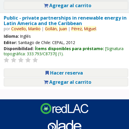
Agregar al carrito
Public - private partnerships in renewable energy in
Latin America and the Caribbean
por
Coviello,
Manlio
|
Gollán,
Juan
|
Pérez,
Miguel
.
Idioma:
Inglés
Editor:
Santiago de Chile: CEPAL, 2012
Disponibilidad:
Ítems disponibles para préstamo:
Signatura
topográfica:
333.793/C8737i
(1).
Hacer reserva
Agregar al carrito