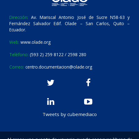
Dirección:
Av. Mariscal Antonio José de Sucre N58-63 y
Fernández Salvador Edif. Olade – San Carlos, Quito –
Ecuador.
Web:
www.olade.org
Teléfono:
(593 2) 259 8122 / 2598 280
Correo:
centro.documentacion@olade.org
Tweets by cubemediaco