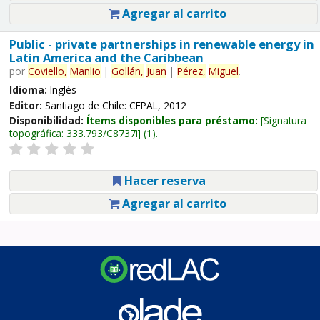
Agregar al carrito
Public - private partnerships in renewable energy in
Latin America and the Caribbean
por
Coviello,
Manlio
|
Gollán,
Juan
|
Pérez,
Miguel
.
Idioma:
Inglés
Editor:
Santiago de Chile: CEPAL, 2012
Disponibilidad:
Ítems disponibles para préstamo:
Signatura
topográfica:
333.793/C8737i
(1).
Hacer reserva
Agregar al carrito