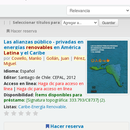
|
|
Seleccionar títulos para:
Hacer reserva
Las alianzas público - privadas en
energías
renovables
en América
Latina
y el Caribe
por
Coviello,
Manlio
|
Gollán,
Juan
|
Pérez,
Miguel
.
Idioma:
Español
Editor:
Santiago de Chile: CEPAL, 2012
Acceso en línea:
Haga clic para acceso en
línea
|
Haga clic para acceso en línea
Disponibilidad:
Ítems disponibles para
préstamo:
Signatura topográfica:
333.793/C8737
(2).
Listas:
Caribe-Energía Renovable
.
Hacer reserva