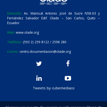
Dirección:
Av. Mariscal Antonio José de Sucre N58-63 y
Fernández Salvador Edif. Olade – San Carlos, Quito –
Ecuador.
Web:
www.olade.org
Teléfono:
(593 2) 259 8122 / 2598 280
Correo:
centro.documentacion@olade.org
Tweets by cubemediaco