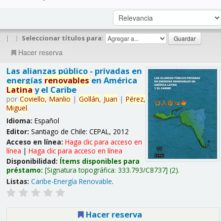
|
|
Seleccionar títulos para:
Hacer reserva
Las alianzas público - privadas en
energías
renovables
en América
Latina
y el Caribe
por
Coviello,
Manlio
|
Gollán,
Juan
|
Pérez,
Miguel
.
Idioma:
Español
Editor:
Santiago de Chile: CEPAL, 2012
Acceso en línea:
Haga clic para acceso en
línea
|
Haga clic para acceso en línea
Disponibilidad:
Ítems disponibles para
préstamo:
Signatura topográfica:
333.793/C8737
(2).
Listas:
Caribe-Energía Renovable
.
Hacer reserva