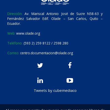
Dirección:
Av. Mariscal Antonio José de Sucre N58-63 y
Fernández Salvador Edif. Olade – San Carlos, Quito –
Ecuador.
Web:
www.olade.org
Teléfono:
(593 2) 259 8122 / 2598 280
Correo:
centro.documentacion@olade.org
Tweets by cubemediaco