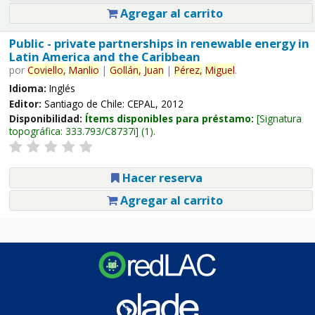
Agregar al carrito
Public - private partnerships in renewable energy in
Latin America and the Caribbean
por
Coviello,
Manlio
|
Gollán,
Juan
|
Pérez,
Miguel
.
Idioma:
Inglés
Editor:
Santiago de Chile: CEPAL, 2012
Disponibilidad:
Ítems disponibles para préstamo:
Signatura
topográfica:
333.793/C8737i
(1).
Hacer reserva
Agregar al carrito