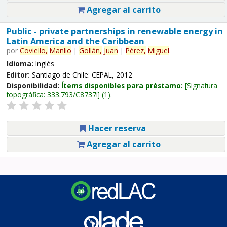
Agregar al carrito
Public - private partnerships in renewable energy in
Latin America and the Caribbean
por
Coviello,
Manlio
|
Gollán,
Juan
|
Pérez,
Miguel
.
Idioma:
Inglés
Editor:
Santiago de Chile: CEPAL, 2012
Disponibilidad:
Ítems disponibles para préstamo:
Signatura
topográfica:
333.793/C8737i
(1).
Hacer reserva
Agregar al carrito