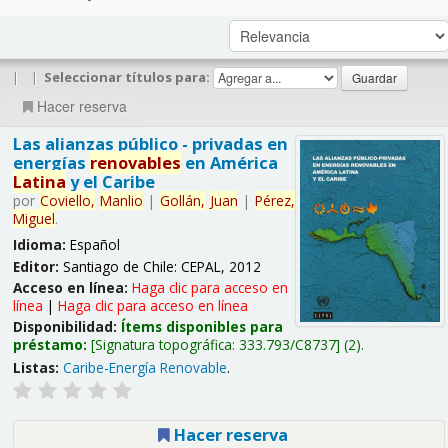
|
|
Seleccionar títulos para:
Hacer reserva
Las alianzas público - privadas en
energías
renovables
en América
Latina
y el Caribe
por
Coviello,
Manlio
|
Gollán,
Juan
|
Pérez,
Miguel
.
Idioma:
Español
Editor:
Santiago de Chile: CEPAL, 2012
Acceso en línea:
Haga clic para acceso en
línea
|
Haga clic para acceso en línea
Disponibilidad:
Ítems disponibles para
préstamo:
Signatura topográfica:
333.793/C8737
(2).
Listas:
Caribe-Energía Renovable
.
Hacer reserva