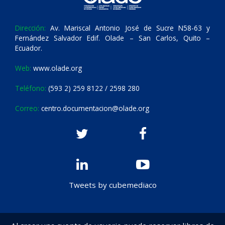
Dirección:
Av. Mariscal Antonio José de Sucre N58-63 y
Fernández Salvador Edif. Olade – San Carlos, Quito –
Ecuador.
Web:
www.olade.org
Teléfono:
(593 2) 259 8122 / 2598 280
Correo:
centro.documentacion@olade.org
Tweets by cubemediaco