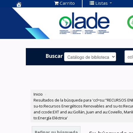
Carrito
Listas
Centro de
Documentación
OLADE -
Buscar
Inicio
›
Resultados de la búsqueda para 'ccl=su:"RECURSOS ENE
su-to:Recursos Energéticos Renovables and su-to:Recu
and ccode:EXT and au:Gollán, Juan and au:Coviello, Manl
to:Energía Eléctrica'
Refinar su búsqueda