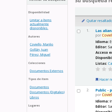
Su búsqueda re
Disponibilidad
Limitar a ítems
Quitar resaltad
actualmente
disponibles.
1.
Las alia
por
Coviel
Autores
Idioma:
E
Coviello, Manlio
Editor:
Sa
Gollán, Juan
Acceso e
Pérez, Miguel
Disponibi
Listas:
Ca
Colecciones
Documentos Externos
Hacer r
Tipos de ítem
Documentos
2.
Public -
Documentos (Digitales)
por
Coviel
Libros
Idioma:
I
Lugares
Editor:
Sa
Disponibi