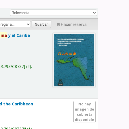
Hacer reserva
tina
y el Caribe
a
33.793/C8737
(2).
nd the Caribbean
No hay
imagen de
cubierta
disponible
33.793/C8737i
(1).