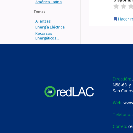
América Latina
Temas
Hacer r
Alianzas
Energía Eléctrica
Recursos
Energéticos...
Dirección:
A
N58-63 y 
San Carlos
Web:
www.
Teléfono:
Correo:
ce