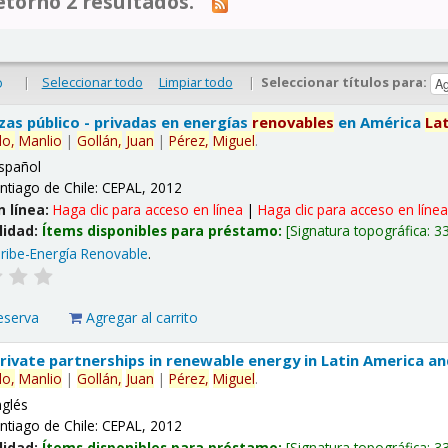
tornó 2 resultados.
|
Seleccionar todo
Limpiar todo
|
Seleccionar títulos para:
o
nzas público - privadas en energías
renovables
en América
La
lo,
Manlio
|
Gollán,
Juan
|
Pérez,
Miguel
.
spañol
ntiago de Chile: CEPAL, 2012
n línea:
Haga clic para acceso en línea
|
Haga clic para acceso en líne
lidad:
Ítems disponibles para préstamo:
Signatura topográfica:
3
ribe-Energía Renovable
.
eserva
Agregar al carrito
 private partnerships in renewable energy in Latin America a
lo,
Manlio
|
Gollán,
Juan
|
Pérez,
Miguel
.
nglés
ntiago de Chile: CEPAL, 2012
lidad:
Ítems disponibles para préstamo:
Signatura topográfica:
3