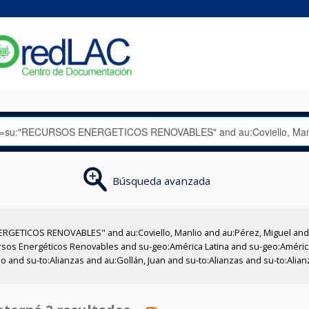
Búsqueda avanzada
RGETICOS RENOVABLES" and au:Coviello, Manlio and au:Pérez, Miguel and a
rsos Energéticos Renovables and su-geo:América Latina and su-geo:Améric
io and su-to:Alianzas and au:Gollán, Juan and su-to:Alianzas and su-to:Al