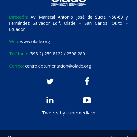
Dirección:
Av. Mariscal Antonio José de Sucre N58-63 y
Fernández Salvador Edif. Olade – San Carlos, Quito –
Ecuador.
Web:
www.olade.org
Teléfono:
(593 2) 259 8122 / 2598 280
Correo:
centro.documentacion@olade.org
Tweets by cubemediaco