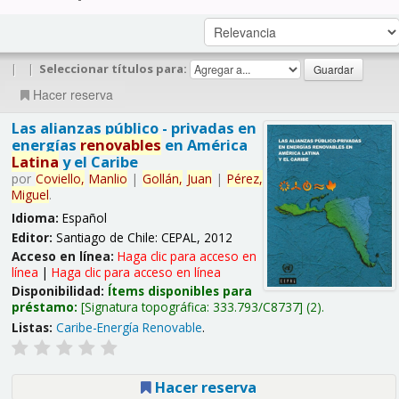
|
|
Seleccionar títulos para:
Hacer reserva
Las alianzas público - privadas en
energías
renovables
en América
Latina
y el Caribe
por
Coviello,
Manlio
|
Gollán,
Juan
|
Pérez,
Miguel
.
Idioma:
Español
Editor:
Santiago de Chile: CEPAL, 2012
Acceso en línea:
Haga clic para acceso en
línea
|
Haga clic para acceso en línea
Disponibilidad:
Ítems disponibles para
préstamo:
Signatura topográfica:
333.793/C8737
(2).
Listas:
Caribe-Energía Renovable
.
Hacer reserva