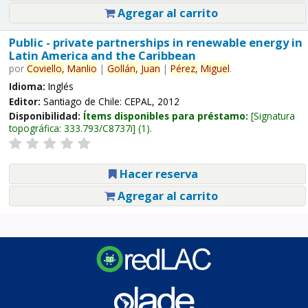
Agregar al carrito
Public - private partnerships in renewable energy in
Latin America and the Caribbean
por
Coviello,
Manlio
|
Gollán,
Juan
|
Pérez,
Miguel
.
Idioma:
Inglés
Editor:
Santiago de Chile: CEPAL, 2012
Disponibilidad:
Ítems disponibles para préstamo:
Signatura
topográfica:
333.793/C8737i
(1).
Hacer reserva
Agregar al carrito