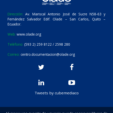
Dirección:
Av. Mariscal Antonio José de Sucre N58-63 y
Fernández Salvador Edif. Olade – San Carlos, Quito –
Ecuador.
Web:
www.olade.org
Teléfono:
(593 2) 259 8122 / 2598 280
Correo:
centro.documentacion@olade.org
Tweets by cubemediaco