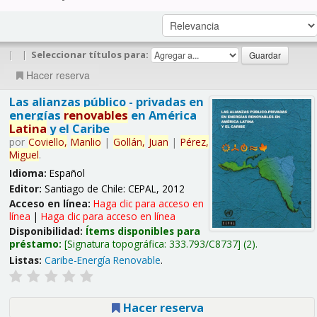
|
|
Seleccionar títulos para:
Hacer reserva
Las alianzas público - privadas en
energías
renovables
en América
Latina
y el Caribe
por
Coviello,
Manlio
|
Gollán,
Juan
|
Pérez,
Miguel
.
Idioma:
Español
Editor:
Santiago de Chile: CEPAL, 2012
Acceso en línea:
Haga clic para acceso en
línea
|
Haga clic para acceso en línea
Disponibilidad:
Ítems disponibles para
préstamo:
Signatura topográfica:
333.793/C8737
(2).
Listas:
Caribe-Energía Renovable
.
Hacer reserva