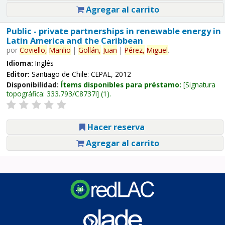
Agregar al carrito
Public - private partnerships in renewable energy in
Latin America and the Caribbean
por
Coviello,
Manlio
|
Gollán,
Juan
|
Pérez,
Miguel
.
Idioma:
Inglés
Editor:
Santiago de Chile: CEPAL, 2012
Disponibilidad:
Ítems disponibles para préstamo:
Signatura
topográfica:
333.793/C8737i
(1).
Hacer reserva
Agregar al carrito